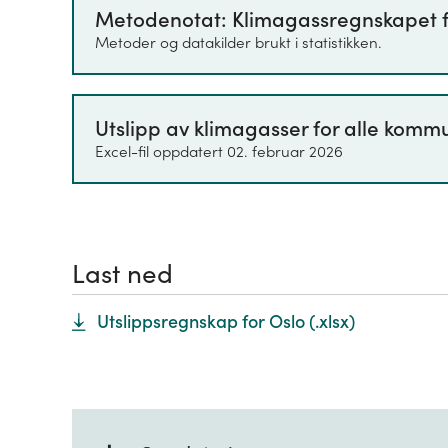
Metodenotat: Klimagassregnskapet 
imidlertid prinsippene i det nasjona
Metoder og datakilder brukt i statistikken.
Utslipp av klimagasser for alle komm
Excel-fil oppdatert 02. februar 2026
Last ned
Utslippsregnskap for Oslo
(.
xlsx
)
+