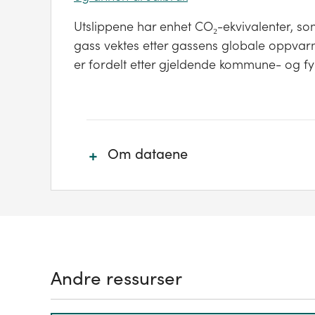
Utslippene har enhet CO₂-ekvivalenter, som
gass vektes etter gassens globale oppvarm
er fordelt etter gjeldende kommune- og fy
+
Om dataene
Regnskapet omfatter de direkte, fys
geografiske grense. Dette betyr at kl
vil være inkludert under sektor veit
kjører innenfor kommunens geografi
Andre ressurser
produksjon av bilen på ulike fabrikker
gass' i de kommunene hvor fabrikken
skjer i utlandet vil ikke være inklud