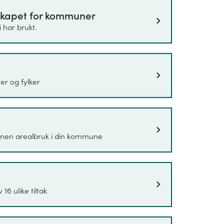
skapet for kommuner
inkluderer utslipp av klimagassene CO
, metan
2
 har brukt.
an (CF4), Heksafluoretan (C2F6),
eksafluorid (SF6). Utslippstallene vises med
n måleenhet som brukes for å kunne
like klimagasser har på atmosfæren og for
er og fylker
drar mest til global oppvarming. Under
erligere.
for alle årene som omfattes av statistikken.
annen arealbruk i din kommune
p for er 2009. Årsaken til dette er at det enten
agrunnlaget ikke har tilstrekkelig kvalitet lenger
6 ulike tiltak
 som i størst mulig grad viser utviklingen på
otalsummen av klimagassutslipp, kan derfor
egnskapet. Metoden for beregninger følger