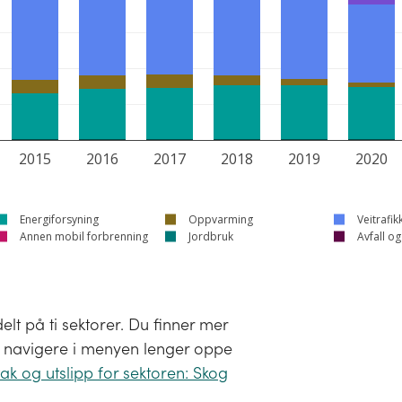
2015
2016
2017
2018
2019
2020
Energiforsyning
Oppvarming
Veitrafik
Annen mobil forbrenning
Jordbruk
Avfall o
lt på ti sektorer. Du finner mer
 å navigere i menyen lenger oppe
ak og utslipp for sektoren: Skog