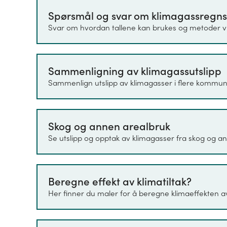
Spørsmål og svar om klimagassregn
Klimagassregnskapet for kommuner 
Svar om hvordan tallene kan brukes og metoder vi
(CH
), lystgass (N
O), Tetrafluormet
4
2
hydrofluorkarboner (HFK) og Svovelh
enhet CO
-ekvivalenter. Dette er e
2
Sammenligning av klimagassutslipp
sammenligne oppvarmingseffekten u
Sammenlign utslipp av klimagasser i flere kommun
å tydeliggjøre hvilke utslipp som bi
"Spørsmål og svar" utdypes dette ytt
Skog og annen arealbruk
Samme metoder og datakilder brukes 
Se utslipp og opptak av klimagasser fra skog og 
Det første året det er beregnet utslip
ikke finnes datagrunnlag, eller at dat
tilbake i tid.
Beregne effekt av klimatiltak?
Her finner du maler for å beregne klimaeffekten av 1
Utslippsregnskapet bruker datakilder
lokalt nivå. Datakildene, og også t
variere fra det nasjonale utslippsr