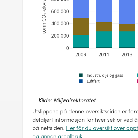
tonn CO₂-ekvivalenter
600 000
400 000
200 000
0
2009
2011
2013
Industri, olje og gass
Luftfart
Kilde:
Miljødirektoratet
Utslippene på denne oversiktssiden er forde
detaljert informasjon for hver sektor ved
på nettsiden.
Her får du oversikt over oppt
og annen arealbruk