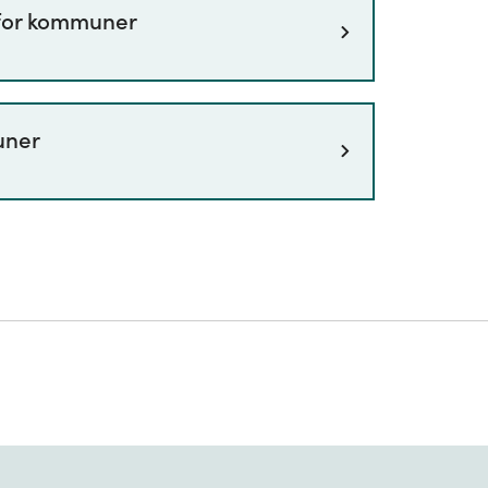
for kommuner
le utslippsregnskapet.
uner