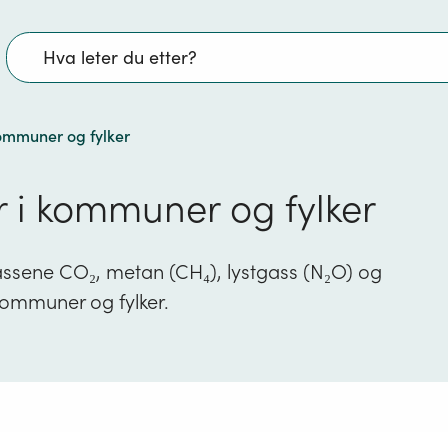
Søk
kommuner og fylker
r i kommuner og fylker
gassene CO₂, metan (CH₄), lystgass (N₂O) og
 kommuner og fylker.