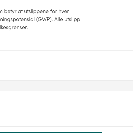
 betyr at utslippene for hver
ingspotensial (GWP). Alle utslipp
lkesgrenser.
iske utslippene som skjer innenfor kommunens
imagassutslippene fra eksosrøret til en dieselbil
rafikk, men kun utslippene som skjer mens bilen
ske grense. Utslipp i forbindelse med
 vil være plassert på sektor 'industri, olje og
e er geografisk plassert. Utslipp som fysisk
ert i det kommunefordelte regnskapet.