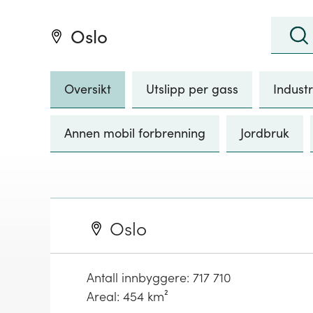
Søk
:
Oslo
Søk
Oversikt
Utslipp per gass
Industr
Annen mobil forbrenning
Jordbruk
Oslo
Antall innbyggere:
717 710
Areal: 454 km²