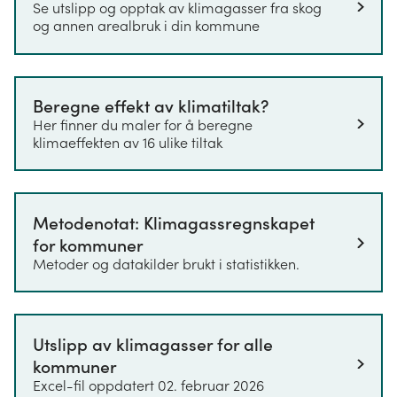
Se utslipp og opptak av klimagasser fra skog
kommunen.
og annen arealbruk i din kommune
2016
1414
Datakilde:
2017
1095
Utslippsestimatene er beregnet av Kystverket
med deres modell MarU, som bruker AIS-data.
2018
1003
Beregne effekt av klimatiltak?
Informasjon og flere resultater fra modellen er å
Her finner du maler for å beregne
2019
1197
klimaeffekten av 16 ulike tiltak
finne på Kystverkets
nettsider
. I tillegg er
landstrømdata og eventuelt rapporterte utslipp
2020
810
mottatt fra enkelte kommuner brukt for å forbedre
2021
506
utslippsestimatene. For å beregne utslipp fra
Metodenotat: Klimagassregnskapet
sjøfart benyttes informasjon om skipsbevegelser,
2022
551
for kommuner
som hentes fra AIS-transpondere. AIS-dataene gir
Metoder og datakilder brukt i statistikken.
2023
350
informasjon blant annet om det enkelte skips
hastighet og posisjon. Dette kobles med
2024
264
skipsspesifikk informasjon, hentet fra ulike
skipsdatabaser, for å estimere drivstofforbruk.
1000 - 2999 GT
Utslipp av klimagasser for alle
Drivstofforbruket for hovedmotorer er en funksjon
kommuner
2016
5878
av observert hastighet og informasjon om skipets
Excel-fil oppdatert 02. februar 2026