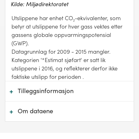
Stykkgods
Kilde:
Miljødirektoratet
Tørrbulk
Utslippene har enhet CO₂-ekvivalenter, som
betyr at utslippene for hver gass vektes etter
gassens globale oppvarmingspotensial
(GWP).
Datagrunnlag for 2009 - 2015 mangler.
Kategorien '*Estimat sjøfart' er satt lik
utslippene i 2016, og reflekterer derfor ikke
faktiske utslipp for perioden .
+
Tilleggsinformasjon
Data for årene 2009, 2011, 2013 og 2015 er ikke
+
Om dataene
inkludert under tilleggsinformasjon, siden det
mangler datagrunnlag for disse årene .
Alt utslipp fra skipstrafikk innenfor kommunens
geografiske område er inkludert.
Utslipp fordelt på