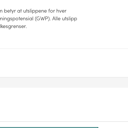
 betyr at utslippene for hver
ingspotensial (GWP). Alle utslipp
lkesgrenser.
iske utslippene som skjer innenfor kommunens
imagassutslippene fra eksosrøret til en dieselbil
rafikk, men kun utslippene som skjer mens bilen
ske grense. Utslipp i forbindelse med
 vil være plassert på sektor 'industri, olje og
e er geografisk plassert. Utslipp som fysisk
ert i det kommunefordelte regnskapet.