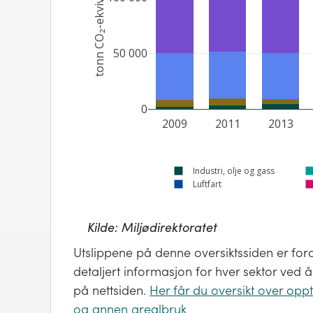
tonn CO₂-ekvivalenter
50 000
0
2009
2011
2013
Industri, olje og gass
Luftfart
Kilde:
Miljødirektoratet
Utslippene på denne oversiktssiden er forde
detaljert informasjon for hver sektor ved
på nettsiden.
Her får du oversikt over oppt
og annen arealbruk