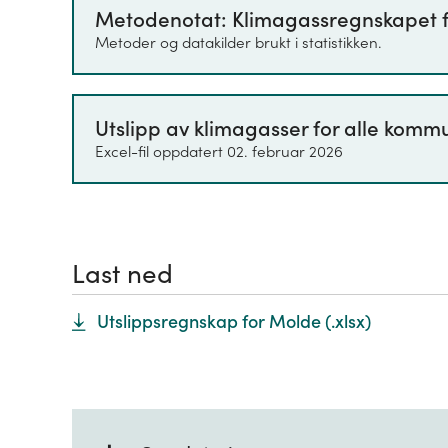
Metodenotat: Klimagassregnskapet 
imidlertid prinsippene i det nasjona
Metoder og datakilder brukt i statistikken.
Utslipp av klimagasser for alle komm
Excel-fil oppdatert 02. februar 2026
Last ned
Utslippsregnskap for Molde
(.
xlsx
)
+