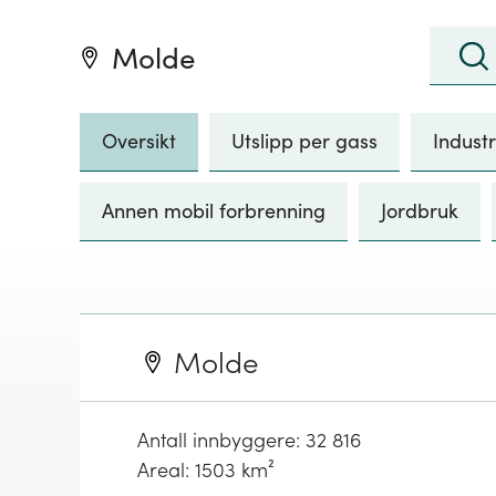
Søk
:
Molde
Søk
Oversikt
Utslipp per gass
Industr
Annen mobil forbrenning
Jordbruk
Molde
Antall innbyggere:
32 816
Areal: 1503 km²