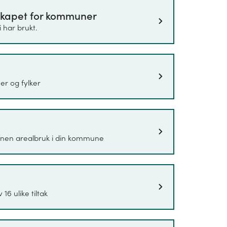
skapet for kommuner
inkluderer utslipp av klimagassene CO
, metan
2
 har brukt.
an (CF4), Heksafluoretan (C2F6),
eksafluorid (SF6). Utslippstallene vises med
n måleenhet som brukes for å kunne
like klimagasser har på atmosfæren og for
er og fylker
drar mest til global oppvarming. Under
erligere.
for alle årene som omfattes av statistikken.
annen arealbruk i din kommune
p for er 2009. Årsaken til dette er at det enten
agrunnlaget ikke har tilstrekkelig kvalitet lenger
6 ulike tiltak
 som i størst mulig grad viser utviklingen på
otalsummen av klimagassutslipp, kan derfor
egnskapet. Metoden for beregninger følger