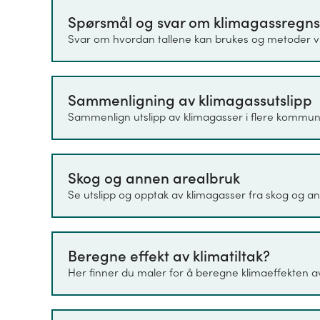
Spørsmål og svar om klimagassregn
Klimagassregnskapet for kommuner 
Svar om hvordan tallene kan brukes og metoder vi
(CH
), lystgass (N
O), Tetrafluormet
4
2
hydrofluorkarboner (HFK) og Svovelh
enhet CO
-ekvivalenter. Dette er e
2
Sammenligning av klimagassutslipp
sammenligne oppvarmingseffekten u
Sammenlign utslipp av klimagasser i flere kommun
å tydeliggjøre hvilke utslipp som bi
"Spørsmål og svar" utdypes dette ytt
Skog og annen arealbruk
Samme metoder og datakilder brukes 
Se utslipp og opptak av klimagasser fra skog og 
Det første året det er beregnet utslip
ikke finnes datagrunnlag, eller at dat
tilbake i tid.
Beregne effekt av klimatiltak?
Her finner du maler for å beregne klimaeffekten av 1
Utslippsregnskapet bruker datakilder
lokalt nivå. Datakildene, og også t
variere fra det nasjonale utslippsr