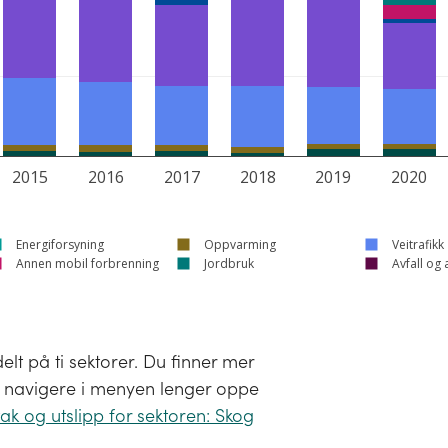
2015
2016
2017
2018
2019
2020
Energiforsyning
Oppvarming
Veitrafikk
Annen mobil forbrenning
Jordbruk
Avfall og 
lt på ti sektorer. Du finner mer
 å navigere i menyen lenger oppe
ak og utslipp for sektoren: Skog