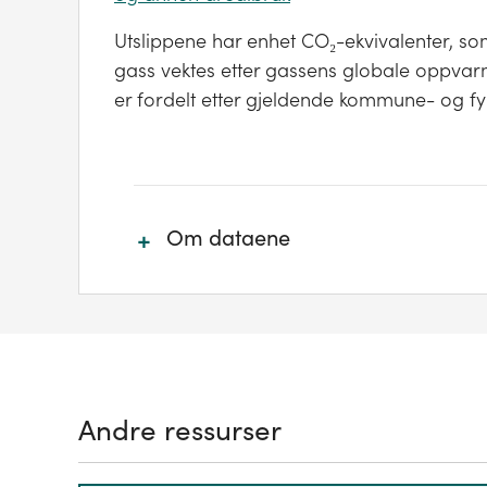
Utslippene har enhet CO₂-ekvivalenter, som
gass vektes etter gassens globale oppvarm
er fordelt etter gjeldende kommune- og fy
+
Om dataene
Regnskapet omfatter de direkte, fys
geografiske grense. Dette betyr at kl
vil være inkludert under sektor veit
kjører innenfor kommunens geografi
Andre ressurser
produksjon av bilen på ulike fabrikker
gass' i de kommunene hvor fabrikken
skjer i utlandet vil ikke være inklud