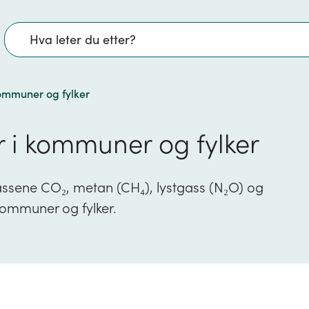
Søk
kommuner og fylker
r i kommuner og fylker
gassene CO₂, metan (CH₄), lystgass (N₂O) og
 kommuner og fylker.