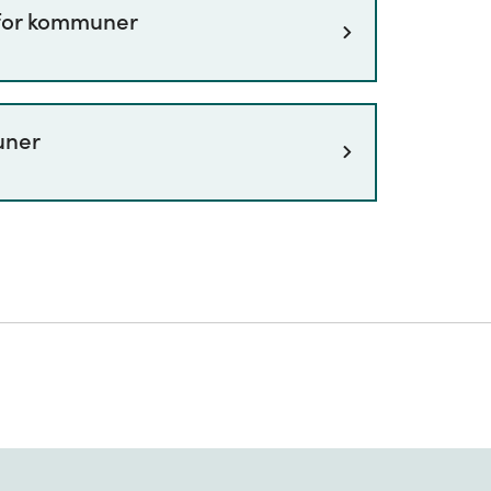
for kommuner
le utslippsregnskapet.
uner