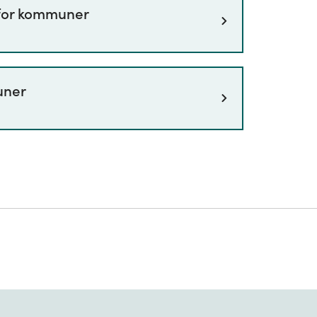
for kommuner
le utslippsregnskapet.
uner