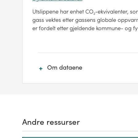
Utslippene har enhet CO₂-ekvivalenter, som
gass vektes etter gassens globale oppvarm
er fordelt etter gjeldende kommune- og fy
+
Om dataene
Regnskapet omfatter de direkte, fys
geografiske grense. Dette betyr at kl
vil være inkludert under sektor veit
kjører innenfor kommunens geografi
Andre ressurser
produksjon av bilen på ulike fabrikker
gass' i de kommunene hvor fabrikken
skjer i utlandet vil ikke være inklud