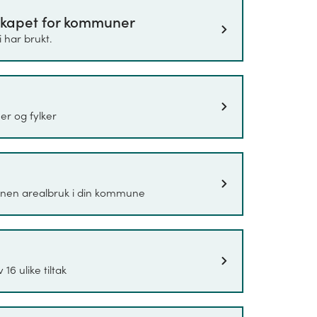
skapet for kommuner
inkluderer utslipp av klimagassene CO
, metan
2
 har brukt.
an (CF4), Heksafluoretan (C2F6),
eksafluorid (SF6). Utslippstallene vises med
n måleenhet som brukes for å kunne
like klimagasser har på atmosfæren og for
er og fylker
drar mest til global oppvarming. Under
erligere.
for alle årene som omfattes av statistikken.
annen arealbruk i din kommune
p for er 2009. Årsaken til dette er at det enten
agrunnlaget ikke har tilstrekkelig kvalitet lenger
6 ulike tiltak
 som i størst mulig grad viser utviklingen på
otalsummen av klimagassutslipp, kan derfor
egnskapet. Metoden for beregninger følger