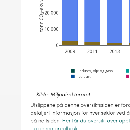
tonn CO₂-ekvivalenter
20 000
10 000
0
2009
2011
2013
Industri, olje og gass
Luftfart
Kilde:
Miljødirektoratet
Utslippene på denne oversiktssiden er forde
detaljert informasjon for hver sektor ved
på nettsiden.
Her får du oversikt over oppt
og annen arealbruk