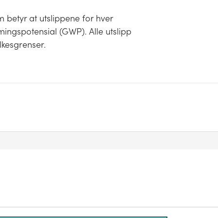
 betyr at utslippene for hver
ingspotensial (GWP). Alle utslipp
lkesgrenser.
iske utslippene som skjer innenfor kommunens
imagassutslippene fra eksosrøret til en dieselbil
rafikk, men kun utslippene som skjer mens bilen
ske grense. Utslipp i forbindelse med
 vil være plassert på sektor 'industri, olje og
e er geografisk plassert. Utslipp som fysisk
ert i det kommunefordelte regnskapet.