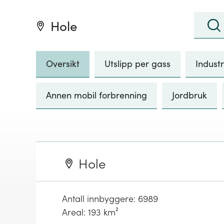
Søk
:
Hole
Søk
Oversikt
Utslipp per gass
Industr
Annen mobil forbrenning
Jordbruk
Hole
Antall innbyggere:
6989
Areal: 193 km²