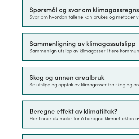
Spørsmål og svar om klimagassregn
Klimagassregnskapet for kommuner 
Svar om hvordan tallene kan brukes og metoder vi
(CH
), lystgass (N
O), Tetrafluormet
4
2
hydrofluorkarboner (HFK) og Svovelh
enhet CO
-ekvivalenter. Dette er e
2
Sammenligning av klimagassutslipp
sammenligne oppvarmingseffekten u
Sammenlign utslipp av klimagasser i flere kommun
å tydeliggjøre hvilke utslipp som bi
"Spørsmål og svar" utdypes dette ytt
Skog og annen arealbruk
Samme metoder og datakilder brukes 
Se utslipp og opptak av klimagasser fra skog og 
Det første året det er beregnet utslip
ikke finnes datagrunnlag, eller at dat
tilbake i tid.
Beregne effekt av klimatiltak?
Her finner du maler for å beregne klimaeffekten av 1
Utslippsregnskapet bruker datakilder
lokalt nivå. Datakildene, og også t
variere fra det nasjonale utslippsr