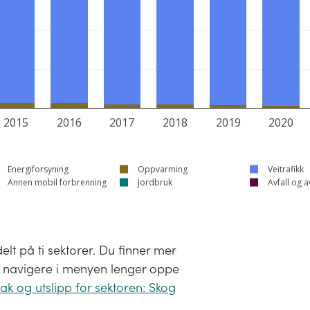
2015
2016
2017
2018
2019
2020
Energiforsyning
Oppvarming
Veitrafikk
Annen mobil forbrenning
Jordbruk
Avfall og 
lt på ti sektorer. Du finner mer
 å navigere i menyen lenger oppe
ak og utslipp for sektoren: Skog