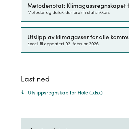
Metodenotat: Klimagassregnskapet 
imidlertid prinsippene i det nasjona
Metoder og datakilder brukt i statistikken.
Utslipp av klimagasser for alle komm
Excel-fil oppdatert 02. februar 2026
Last ned
Utslippsregnskap for Hole
(.
xlsx
)
+