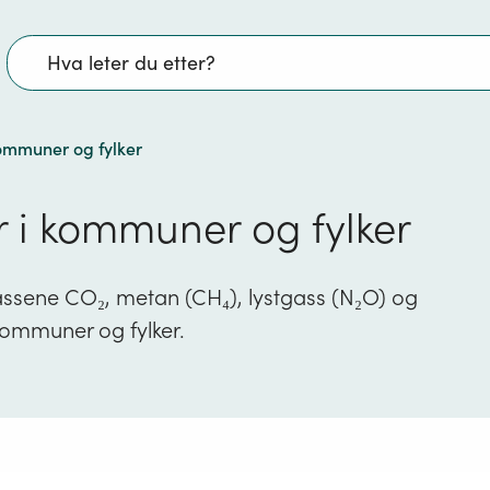
Søk
kommuner og fylker
r i kommuner og fylker
gassene CO₂, metan (CH₄), lystgass (N₂O) og
 kommuner og fylker.