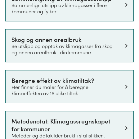
lystgass (N
O), Tetrafluormetan (CF4),
2
Sammenlign utslipp av klimagasser i flere
Heksafluoretan (C2F6), hydrofluorkarboner (HFK)
kommuner og fylker
og Svovelheksafluorid (SF6). Utslippstallene vises
med enhet CO
-ekvivalenter. Dette er en
2
måleenhet som brukes for å kunne sammenligne
Skog og annen arealbruk
oppvarmingseffekten ulike klimagasser har på
Se utslipp og opptak av klimagasser fra skog
atmosfæren og for å tydeliggjøre hvilke utslipp
og annen arealbruk i din kommune
som bidrar mest til global oppvarming. Under
"Spørsmål og svar" utdypes dette ytterligere.
Samme metoder og datakilder brukes for alle
Beregne effekt av klimatiltak?
årene som omfattes av statistikken. Det første året
Her finner du maler for å beregne
det er beregnet utslipp for er 2009. Årsaken til
klimaeffekten av 16 ulike tiltak
dette er at det enten ikke finnes datagrunnlag,
eller at datagrunnlaget ikke har tilstrekkelig
kvalitet lenger tilbake i tid.
Metodenotat: Klimagassregnskapet
Utslippsregnskapet bruker datakilder som i størst
for kommuner
mulig grad viser utviklingen på lokalt nivå.
Metoder og datakilder brukt i statistikken.