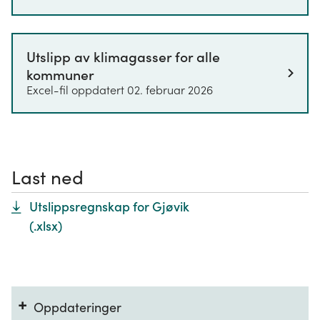
Datakildene, og også totalsummen av
klimagassutslipp, kan derfor variere fra det
nasjonale utslippsregnskapet. Metoden for
beregninger følger imidlertid prinsippene i det
Utslipp av klimagasser for alle
nasjonale utslippsregnskapet.
kommuner
Excel-fil oppdatert 02. februar 2026
Last ned
Utslippsregnskap for Gjøvik
(.
xlsx
)
+
Oppdateringer