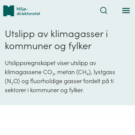
Tilbake
Søk
til
forsiden
Utslipp av klimagasser i
kommuner og fylker
Utslippsregnskapet viser utslipp av
klimagassene CO₂, metan (CH₄), lystgass
(N₂O) og fluorholdige gasser fordelt på ti
sektorer i kommuner og fylker.