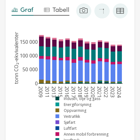
Graf
Tabell
tonn CO₂-ekvivalenter
150 000
100 000
50 000
0
2009
2011
2013
2015
2016
2017
2018
2019
2020
2021
2022
2023
2024
Industri, olje og gass
Energiforsyning
Oppvarming
Veitrafikk
Sjøfart
Luftfart
Annen mobil forbrenning