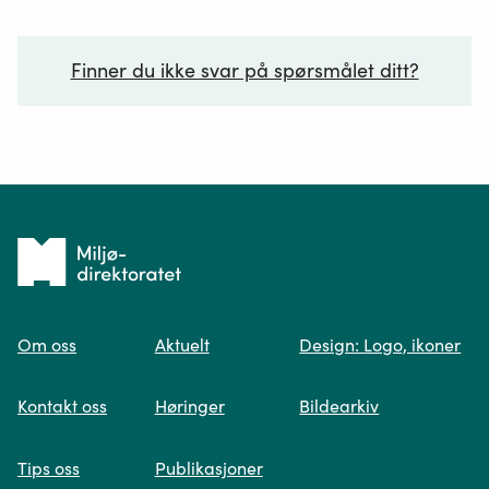
Finner du ikke svar på spørsmålet ditt?
Ditt spørsmål*
Tilbake
til
Om oss
Aktuelt
Design: Logo, ikoner
forsiden
Spør oss
Kontakt oss
Høringer
Bildearkiv
Når du skriver spørsmålet ditt, gjør vi et
Tips oss
Publikasjoner
søk og viser deg vår mest relevante