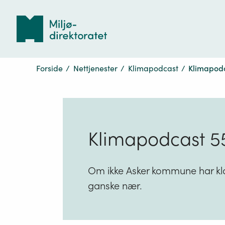
Tilbake
til
forsiden
Forside
/
Nettjenester
/
Klimapodcast
/
Klimapodc
Klimapodcast 5
Om ikke Asker kommune har klar
ganske nær.