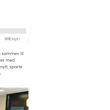
g sammen til
aler med
ytt, sparte
.