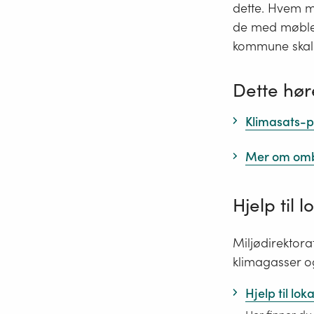
dette. Hvem m
de med møblene
kommune skal 
Dette hør
Klimasats-p
Mer om omb
Hjelp til 
Miljødirektora
klimagasser o
Hjelp til lok