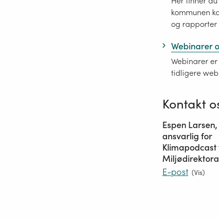
Her finner du
kommunen kan k
og rapporter 
Webinarer o
Webinarer er 
tidligere web
Kontakt o
Espen Larsen,
ansvarlig for
Klimapodcast 
Miljødirektora
E-post
(
Vis
)