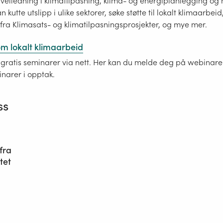
 veiledning i klimatilpasning, klima- og energiplanlegging og
utte utslipp i ulike sektorer, søke støtte til lokalt klimaarbei
fra Klimasats- og klimatilpasningsprosjekter, og mye mer.
m lokalt klimaarbeid
gratis seminarer via nett. Her kan du melde deg på webinaren
inarer i opptak.
ss
fra
tet