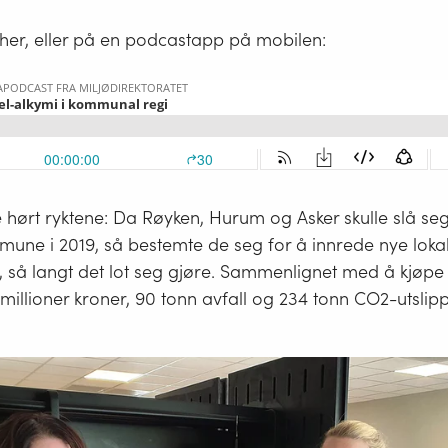
her, eller på en podcastapp på mobilen:
 hørt ryktene: Da Røyken, Hurum og Asker skulle slå se
mune i 2019, så bestemte de seg for å innrede nye lok
 så langt det lot seg gjøre. Sammenlignet med å kjøpe n
llioner kroner, 90 tonn avfall og 234 tonn CO2-utslipp