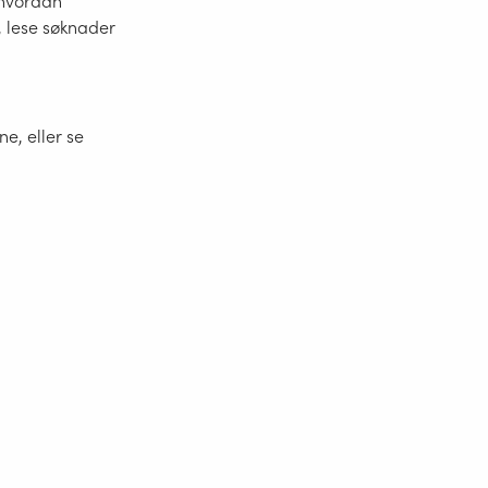
 hvordan
d, lese søknader
e, eller se