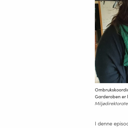
Ombrukskoordin
Garderoben er l
Miljødirektorate
I denne episo