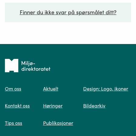
Finner du ikke svar på spørsmålet ditt?
Ditt spørsmål*
Tilbake
til
Om oss
Aktuelt
Design: Logo, ikoner
forsiden
Spør oss
Kontakt oss
Høringer
Bildearkiv
Når du skriver spørsmålet ditt, gjør vi et
Tips oss
Publikasjoner
søk og viser deg vår mest relevante
informasjon.