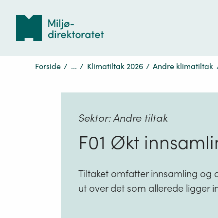
Tilbake
til
forsiden
Forside
/
...
/
Klimatiltak 2026
/
Andre klimatiltak
Sektor: Andre tiltak
F01 Økt innsaml
Tiltaket omfatter innsamling og 
ut over det som allerede ligger 