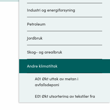
Industri og energiforsyning
Petroleum
Jordbruk
Skog- og arealbruk
Andre klimatiltak
A01 Økt uttak av metan i
avfallsdeponi
E01 Økt utsortering av tekstiler fra
restavfall