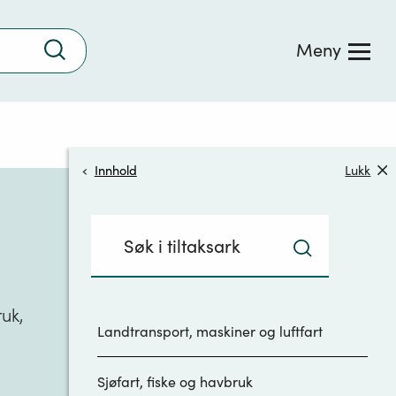
Trykk
Meny
for
å
søke
Innhold
Lukk
Søkefelt
med
Trykk
innhold:
for
å
ruk,
Landtransport, maskiner og luftfart
søke
Sjøfart, fiske og havbruk