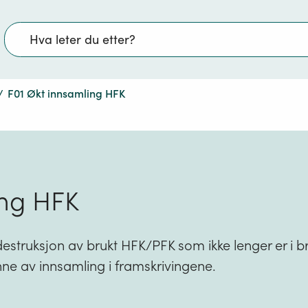
Søk
/
F01 Økt innsamling HFK
ing HFK
destruksjon av brukt HFK/PFK som ikke lenger er i b
inne av innsamling i framskrivingene.