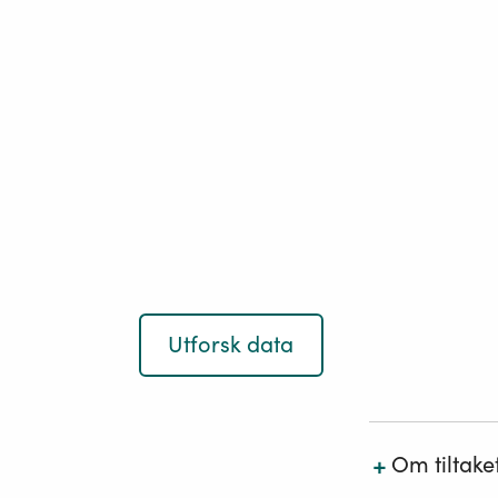
Utforsk data
+
Om tiltake