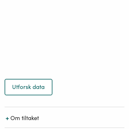
Utforsk data
+
Om tiltaket