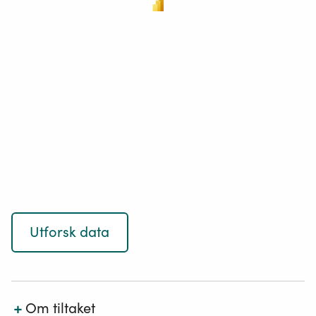
Utforsk data
+
Om tiltaket