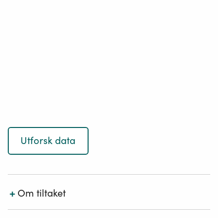
Utforsk data
+
Om tiltaket
Tiltaket omfatter både kvotepliktig og ikke-