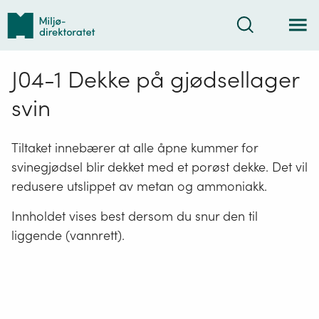
Tilbake
Søk
til
forsiden
J04-1 Dekke på gjødsellager
svin
Tiltaket innebærer at alle åpne kummer for
svinegjødsel blir dekket med et porøst dekke. Det vil
redusere utslippet av metan og ammoniakk.
Innholdet vises best dersom du snur den til
liggende (vannrett).