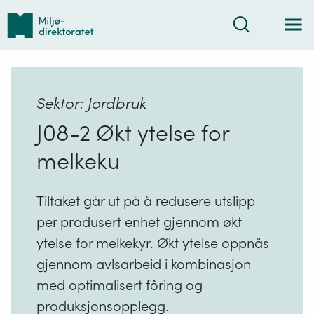
Tilbake
Søk
til
forsiden
Sektor: Jordbruk
J08-2 Økt ytelse for
melkeku
Tiltaket går ut på å redusere utslipp
per produsert enhet gjennom økt
ytelse for melkekyr. Økt ytelse oppnås
gjennom avlsarbeid i kombinasjon
med optimalisert fôring og
produksjonsopplegg.