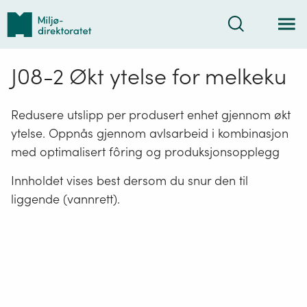
Tilbake
Søk
til
forsiden
J08-2 Økt ytelse for melkeku
Redusere utslipp per produsert enhet gjennom økt
ytelse. Oppnås gjennom avlsarbeid i kombinasjon
med optimalisert fôring og produksjonsopplegg
Innholdet vises best dersom du snur den til
liggende (vannrett).