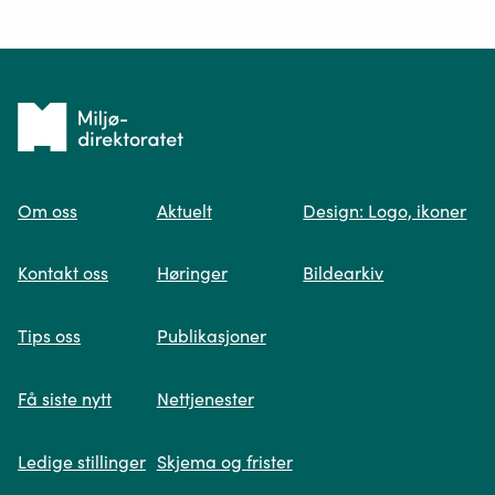
Ditt spørsmål*
Tilbake
til
Om oss
Aktuelt
Design: Logo, ikoner
forsiden
Spør oss
Kontakt oss
Høringer
Bildearkiv
Når du skriver spørsmålet ditt, gjør vi et
Tips oss
Publikasjoner
søk og viser deg vår mest relevante
informasjon.
Få siste nytt
Nettjenester
Ledige stillinger
Skjema og frister