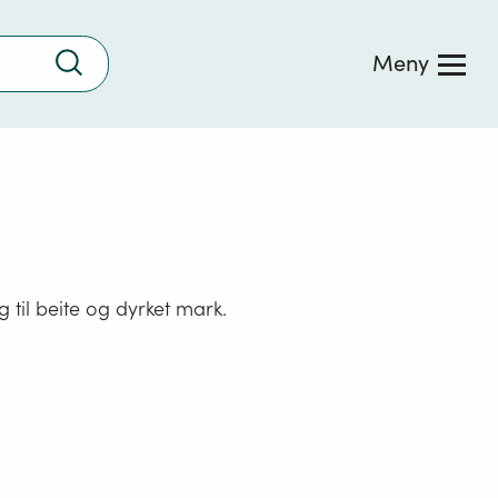
Trykk
Meny
for
å
søke
 til beite og dyrket mark.