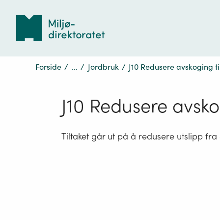
Tilbake
til
forsiden
Forside
/
...
/
Jordbruk
/
J10 Redusere avskoging ti
J10 Redusere avsko
Tiltaket går ut på å redusere utslipp fr