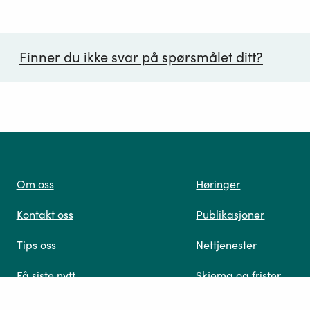
Finner du ikke svar på spørsmålet ditt?
ørsmål*
Om oss
Høringer
Kontakt oss
Publikasjoner
 oss
Tips oss
Nettjenester
Få siste nytt
Skjema og frister
Ledige stillinger
Design: Logo, ikoner