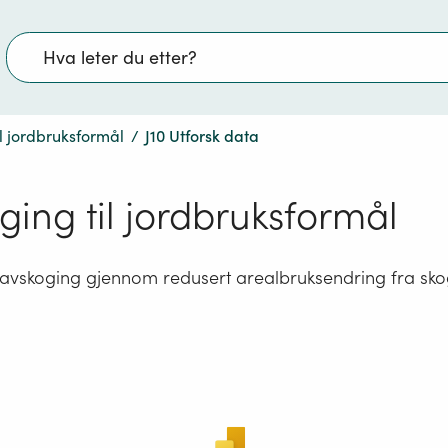
Søk
l jordbruksformål
/
J10 Utforsk data
ging til jordbruksformål
a avskoging gjennom redusert arealbruksendring fra skog