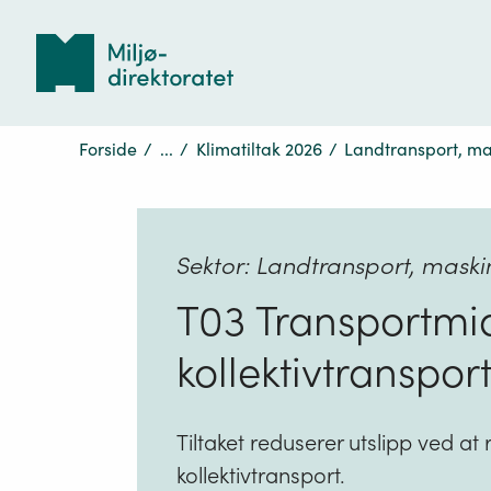
Tilbake
til
forsiden
Forside
/
...
/
Klimatiltak 2026
/
Landtransport, mas
Sektor: Landtransport, maskin
T03 Transportmidd
kollektivtranspor
Tiltaket reduserer utslipp ved at r
kollektivtransport.