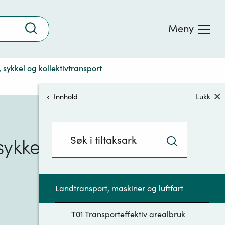
Trykk
Meny
for
å
søke
, sykkel og kollektivtransport
Innhold
Lukk
Søkefelt
sykkel og
med
Trykk
innhold:
for
å
Landtransport, maskiner og luftfart
søke
T01 Transporteffektiv arealbruk