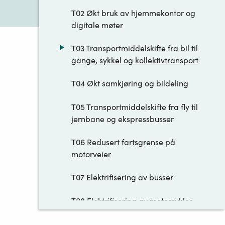
T02 Økt bruk av hjemmekontor og
digitale møter
T03 Transportmiddelskifte fra bil til
gange, sykkel og kollektivtransport
T04 Økt samkjøring og bildeling
T05 Transportmiddelskifte fra fly til
jernbane og ekspressbusser
T06 Redusert fartsgrense på
motorveier
T07 Elektrifisering av busser
T08 Elektrifisering av motorsykler,
mopeder og snøscootere