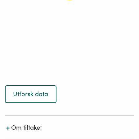
Utforsk data
+
Om tiltaket