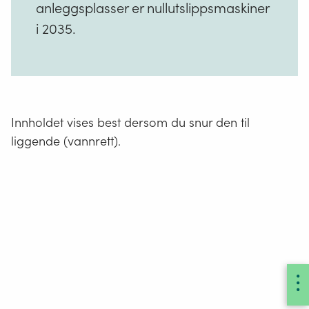
anleggsplasser er nullutslippsmaskiner
i 2035.
Innholdet vises best dersom du snur den til
liggende (vannrett).