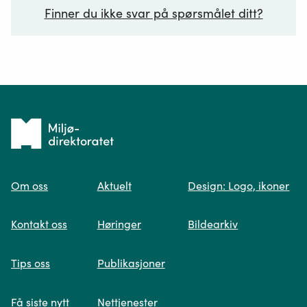
Finner du ikke svar på spørsmålet ditt?
Ditt spørsmål*
Tilbake
til
Om oss
Aktuelt
Design: Logo, ikoner
forsiden
Spør oss
Kontakt oss
Høringer
Bildearkiv
Når du skriver spørsmålet ditt, gjør vi et
Tips oss
Publikasjoner
søk og viser deg vår mest relevante
informasjon.
Få siste nytt
Nettjenester