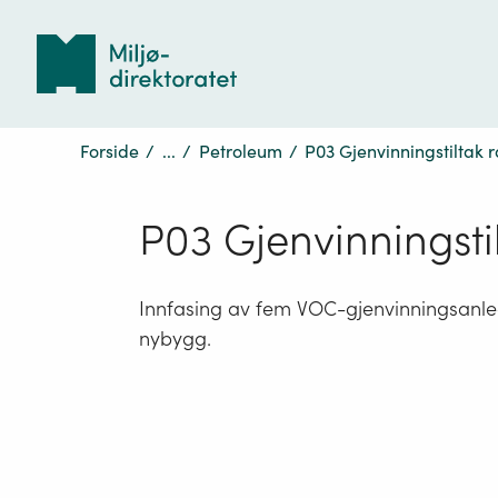
Tilbake
til
forsiden
Forside
/
...
/
Petroleum
/
P03 Gjenvinningstiltak r
P03 Gjenvinningstil
Innfasing av fem VOC-gjenvinningsanlegg
nybygg.