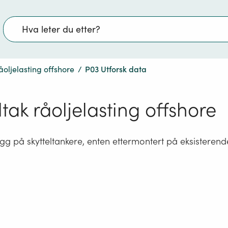
Søk
åoljelasting offshore
/
P03 Utforsk data
tak råoljelasting offshore
 på skytteltankere, enten ettermontert på eksisterende