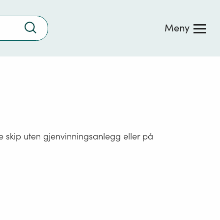
Trykk
Meny
for
å
søke
 skip uten gjenvinningsanlegg eller på