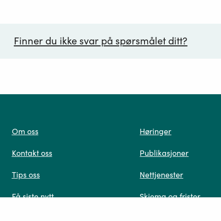
Finner du ikke svar på spørsmålet ditt?
ørsmål*
Om oss
Høringer
Kontakt oss
Publikasjoner
 oss
Tips oss
Nettjenester
Få siste nytt
Skjema og frister
Ledige stillinger
Design: Logo, ikoner