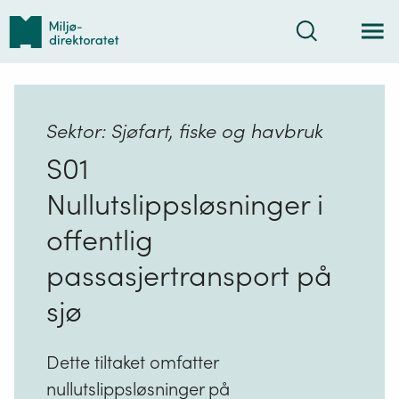
Tilbake
Søk
til
forsiden
Sektor: Sjøfart, fiske og havbruk
S01
Nullutslippsløsninger i
offentlig
passasjertransport på
sjø
Dette tiltaket omfatter
nullutslippsløsninger på