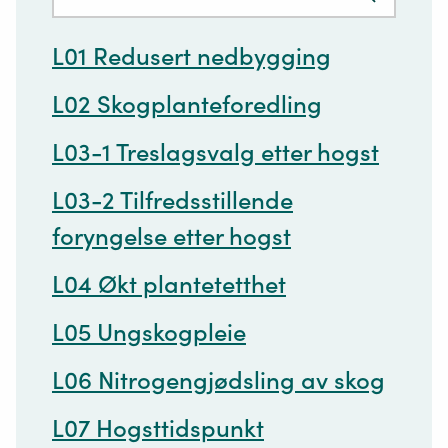
Trykk
med
for
innhold:
L01 Redusert nedbygging
å
søke
L02 Skogplanteforedling
L03-1 Treslagsvalg etter hogst
L03-2 Tilfredsstillende
foryngelse etter hogst
L04 Økt plantetetthet
L05 Ungskogpleie
L06 Nitrogengjødsling av skog
L07 Hogsttidspunkt