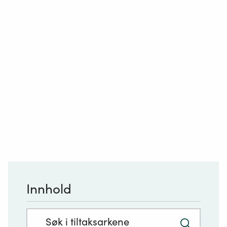
Innhold
Søkefelt