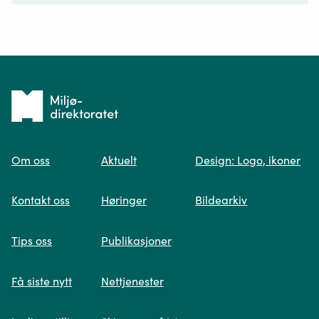
Ditt spørsmål*
Tilbake
til
Om oss
Aktuelt
Design: Logo, ikoner
forsiden
Spør oss
Kontakt oss
Høringer
Bildearkiv
Når du skriver spørsmålet ditt, gjør vi et
Tips oss
Publikasjoner
søk og viser deg vår mest relevante
informasjon.
Få siste nytt
Nettjenester