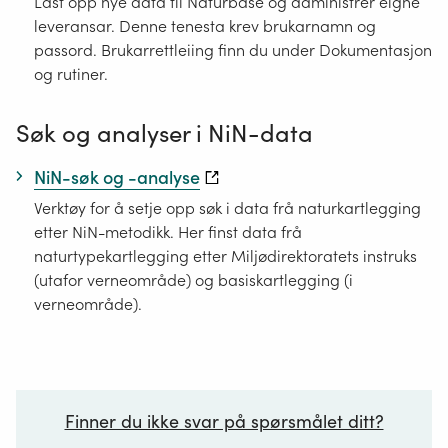
Last opp nye data til Naturbase og administrer eigne
leveransar. Denne tenesta krev brukarnamn og
passord. Brukarrettleiing finn du under Dokumentasjon
og rutiner.
Søk og analyser i NiN-data
NiN-søk og -analyse
Verktøy for å setje opp søk i data frå naturkartlegging
etter NiN-metodikk. Her finst data frå
naturtypekartlegging etter Miljødirektoratets instruks
(utafor verneområde) og basiskartlegging (i
verneområde).
Finner du ikke svar på spørsmålet ditt?