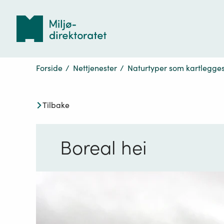
Tilbake
til
forsiden
Forside
/
Nettjenester
/
Naturtyper som kartlegges 
Tilbake
Boreal hei