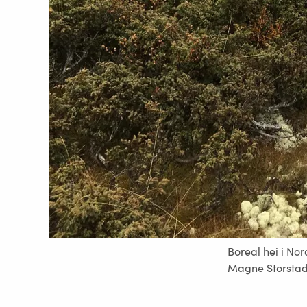
Boreal hei i Nor
Magne Storstad 