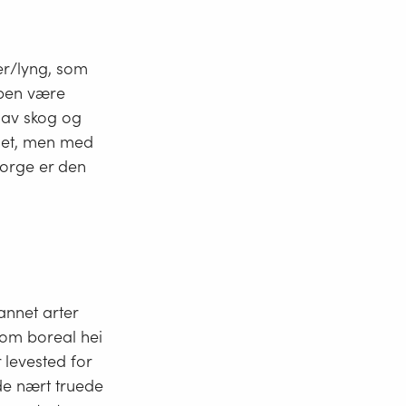
er/lyng, som
ypen være
g av skog og
det, men med
Norge er den
annet arter
t om boreal hei
 levested for
 de nært truede