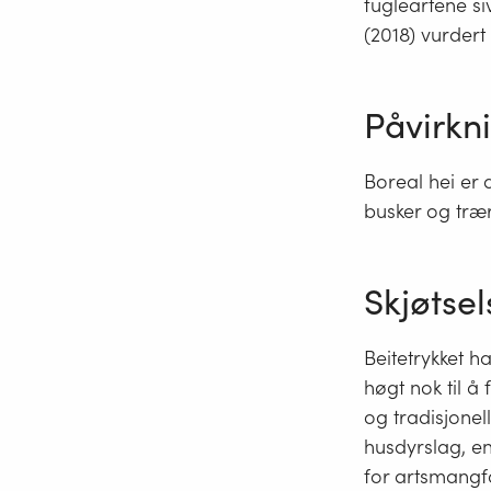
fugleartene si
(2018) vurdert
Påvirkn
Boreal hei er
busker og trær 
Skjøtsel
Beitetrykket h
høgt nok til å
og tradisjonel
husdyrslag, en
for artsmangf