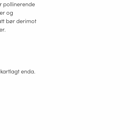
r pollinerende
ter og
att bør derimot
er.
 kartlagt enda.