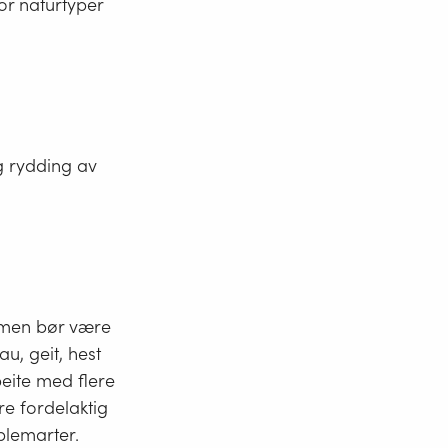
for naturtyper
g rydding av
n, men bør være
u, geit, hest
beite med flere
re fordelaktig
blemarter.