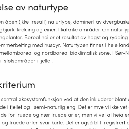
else av naturtype
en åpen (ikke tresatt) naturtype, dominert av dvergbusk
gbjørk, krekling og einer. I kalkrike områder kan naturt
gplanter. Boreal hei er et resultat av hogst og ryddin
mmerbeiting med husdyr. Naturtypen finnes i hele lan
 mellomboreal og nordboreal bioklimatisk sone. I Sør-
il stølsområder i fjellet.
kriterium
 sentral økosystemfunksjon ved at den inkluderer blant 
e i fjellet og i semi-naturlig eng. Det er mye vi ikke ve
 for truede og nær truede arter, men vi vet at heia er
e og truede arten svartkurle. Det er også blitt registrert