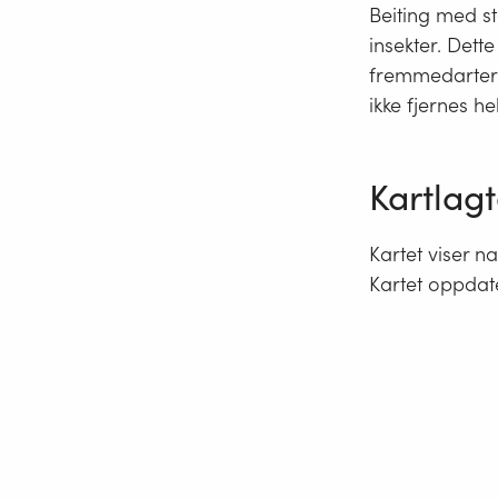
Beiting med st
insekter. Dett
fremmedarter b
ikke fjernes he
Kartlagt
Kartet viser n
Kartet oppdat
Kart