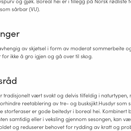
vspurv og gjøk. Boreal hei er i tillegg på Norsk rødliste 
 som sårbar (VU).
inger
 avhengig av skjøtsel i form av moderat sommerbeite o
for ikke å gro igjen og gå over til skog.
sråd
ar tradisjonelt vært svakt og delvis tilfeldig i naturtype
 forhindre reetablering av tre- og busksjikt.Husdyr som sa
le storferaser er gode beitedyr i boreal hei. Kombinert 
ten samtidig eller i veksling gjennom sesongen, kan væ
oldet og reduserer behovet for rydding av kratt og pro