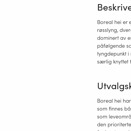
Beskriv
Boreal hei er 
røsslyng, dver
dominert av en
påfølgende so
tyngdepunkt i
særlig knyttet t
Utvalgs
Boreal hei har
som finnes båd
som leveområde
den prioritert