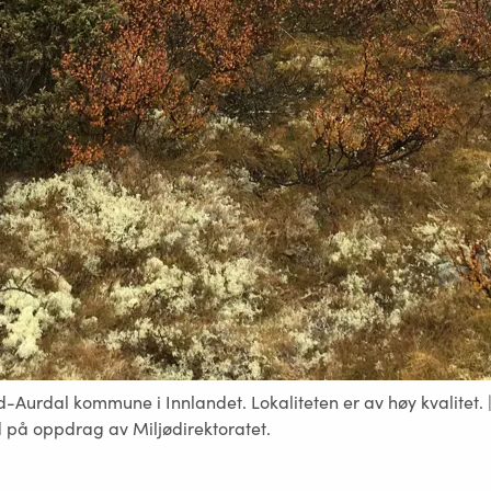
d-Aurdal kommune i Innlandet. Lokaliteten er av høy kvalitet. |
på oppdrag av Miljødirektoratet.