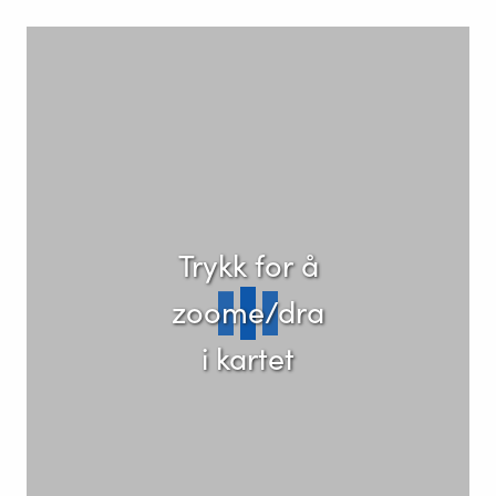
Kart
Trykk for å
zoome/dra
i kartet