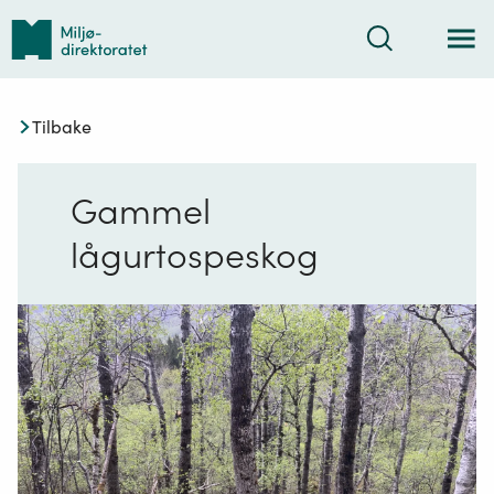
Tilbake
Søk
til
forsiden
Tilbake
Gammel
lågurtospeskog