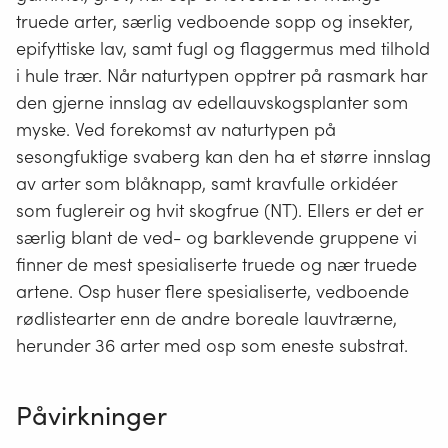
truede arter, særlig vedboende sopp og insekter,
epifyttiske lav, samt fugl og flaggermus med tilhold
i hule trær. Når naturtypen opptrer på rasmark har
den gjerne innslag av edellauvskogsplanter som
myske. Ved forekomst av naturtypen på
sesongfuktige svaberg kan den ha et større innslag
av arter som blåknapp, samt kravfulle orkidéer
som fuglereir og hvit skogfrue (NT). Ellers er det er
særlig blant de ved- og barklevende gruppene vi
finner de mest spesialiserte truede og nær truede
artene. Osp huser flere spesialiserte, vedboende
rødlistearter enn de andre boreale lauvtrærne,
herunder 36 arter med osp som eneste substrat.
Påvirkninger