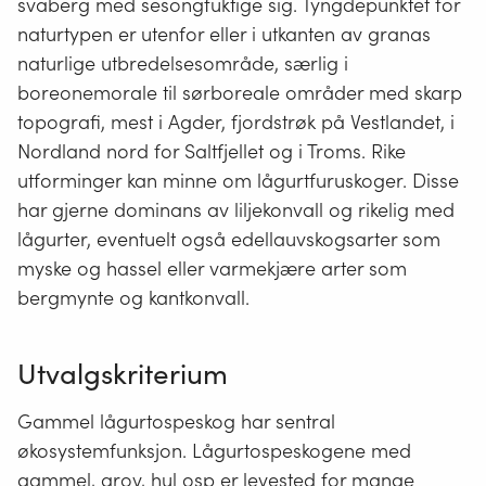
svaberg med sesongfuktige sig. Tyngdepunktet for
naturtypen er utenfor eller i utkanten av granas
naturlige utbredelsesområde, særlig i
boreonemorale til sørboreale områder med skarp
topografi, mest i Agder, fjordstrøk på Vestlandet, i
Nordland nord for Saltfjellet og i Troms. Rike
utforminger kan minne om lågurtfuruskoger. Disse
har gjerne dominans av liljekonvall og rikelig med
lågurter, eventuelt også edellauvskogsarter som
myske og hassel eller varmekjære arter som
bergmynte og kantkonvall.
Utvalgskriterium
Gammel lågurtospeskog har sentral
økosystemfunksjon. Lågurtospeskogene med
gammel, grov, hul osp er levested for mange