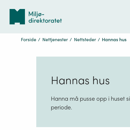
Tilbake
til
forsiden
Forside
/
Nettjenester
/
Nettsteder
/
Hannas hus
Hannas hus
Hanna må pusse opp i huset sit
periode.