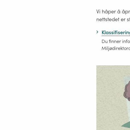
Vi håper å å
nettstedet er s
Klassifiseri
Du finner inf
Miljødirektora