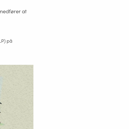
medfører at
LP) på