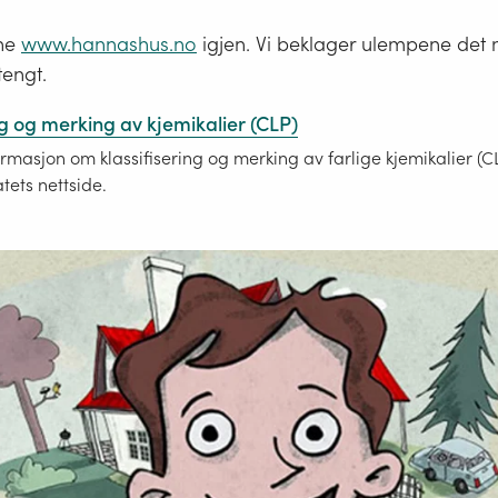
pne
www.hannashus.no
igjen. Vi beklager ulempene det 
tengt.
ng og merking av kjemikalier (CLP)
ormasjon om klassifisering og merking av farlige kjemikalier (C
tets nettside.