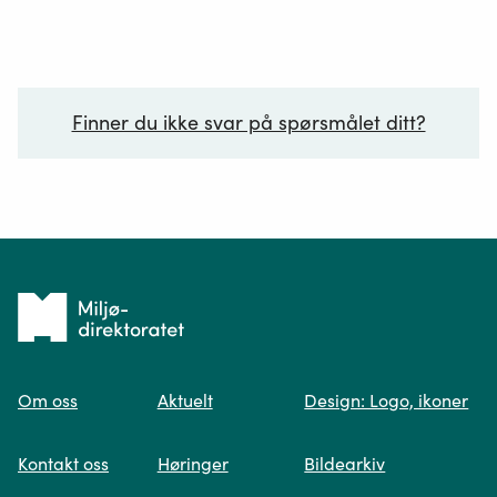
Finner du ikke svar på spørsmålet ditt?
Ditt spørsmål*
Tilbake
til
Om oss
Aktuelt
Design: Logo, ikoner
forsiden
Spør oss
Kontakt oss
Høringer
Bildearkiv