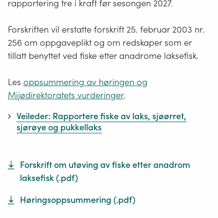
elver,
rapportering tre i kraft før sesongen 2027.
bekker
og
Forskriften vil erstatte forskrift 25. februar 2003 nr.
innsjøer.
256 om oppgaveplikt og om redskaper som er
tillatt benyttet ved fiske etter anadrome laksefisk.
Les
oppsummering av høringen og
Mijødirektoratets vurderinger
.
Veileder: Rapportere fiske av laks, sjøørret,
sjørøye og pukkellaks
Forskrift om utøving av fiske etter anadrom
laksefisk
(.
pdf
)
Høringsoppsummering
(.
pdf
)