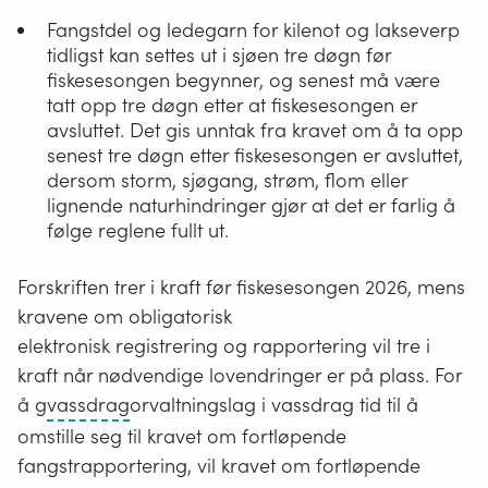
Fangstdel og ledegarn for kilenot og lakseverp
tidligst kan settes ut i sjøen tre døgn før
fiskesesongen begynner, og senest må være
tatt opp tre døgn etter at fiskesesongen er
avsluttet. Det gis unntak fra kravet om å ta opp
senest tre døgn etter fiskesesongen er avsluttet,
dersom storm, sjøgang, strøm, flom eller
lignende naturhindringer gjør at det er farlig å
følge reglene fullt ut.
Forskriften trer i kraft før fiskesesongen 2026, mens
kravene om obligatorisk
elektronisk registrering og rapportering vil tre i
kraft når nødvendige lovendringer er på plass. For
Åpne
å g
vassdrag
orvaltningslag i vassdrag tid til å
og
omstille seg til kravet om fortløpende
islagte
fangstrapportering, vil kravet om fortløpende