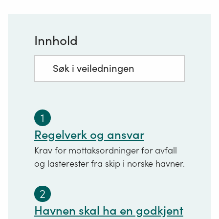
Innhold
Søkefelt
Trykk
med
for
innhold:
å
1
søke
Regelverk og ansvar
Krav for mottaksordninger for avfall
og lasterester fra skip i norske havner.
2
Havnen skal ha en godkjent