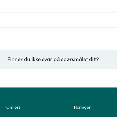
Finner du ikke svar på spørsmålet ditt?
ørsmål*
Om oss
Høringer