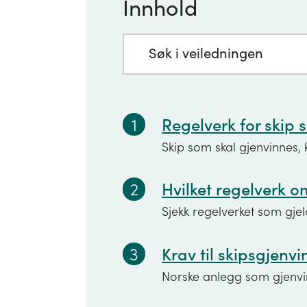
Innhold
oppjekk
flytend
fartøyer
Søkefelt
med
innhold:
1
Regelverk for skip 
Skip som skal gjenvinnes, k
2
Hvilket regelverk om
Sjekk regelverket som gjeld
3
Krav til skipsgjenv
Norske anlegg som gjenvin