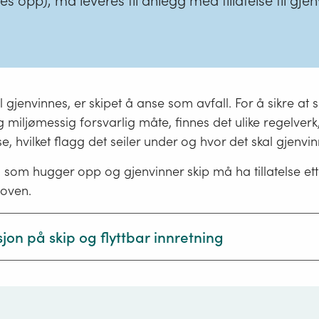
 opp), må leveres til anlegg med tillatelse til gje
l gjenvinnes, er skipet å anse som avfall. For å sikre at 
g miljømessig forsvarlig måte, finnes det ulike regelver
se, hvilket flagg det seiler under og hvor det skal gjenvin
som hugger opp og gjenvinner skip må ha tillatelse ett
loven.
sjon på skip og flyttbar innretning
ft om gjenvinning av skip og flyttbare innretninger defi
artøy av enhver type som opererer eller har operert i ha
r undervannsfartøyer, flytende farkoster, flytende platt