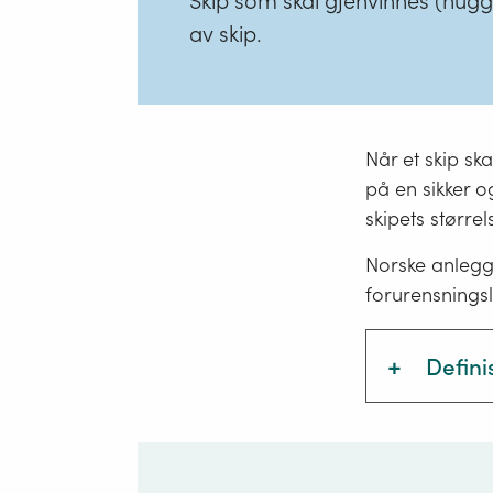
Skip som skal gjenvinnes (hugges
av skip.
Når et skip ska
på en sikker o
skipets størrel
Norske anlegg 
forurensnings
+
Defini
Forskri
som "
f
herunde