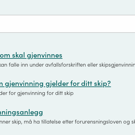
bare plattformer, flytende lagringsinnretninger (FSU-er
e produksjons-, lagrings- og losseinnretninger (FPSO-e
 som er blitt strippet for utstyr eller som slepes.
"
som skal gjenvinnes
an falle inn under avfallsforskriften eller skipsgjenvinnin
 gjenvinning gjelder for ditt skip?
er for gjenvinning for ditt skip
inningsanlegg
ner skip, må ha tillatelse etter forurensningsloven og 