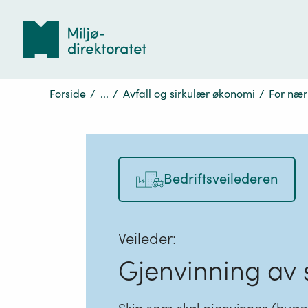
Tilbake
til
forsiden
Forside
/
...
/
Avfall og sirkulær økonomi
/
For nær
Bedriftsveilederen
Veileder:
Gjenvinning av s