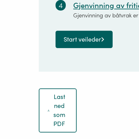
4
Gjenvinning av frit
Gjenvinning av båtvrak er
Start veileder
Last
ned
som
PDF