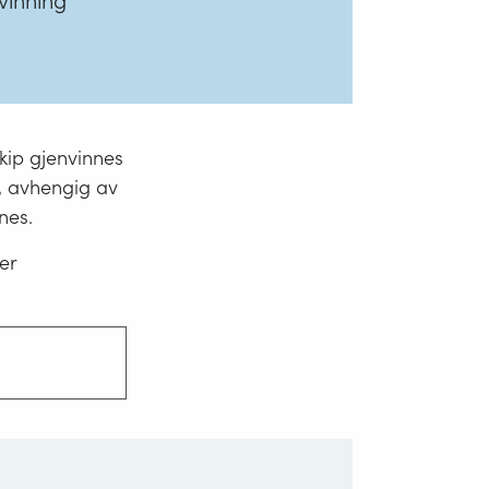
nvinning
skip gjenvinnes
k, avhengig av
nes.
er
nerer
skip
vmiljøet,
former,