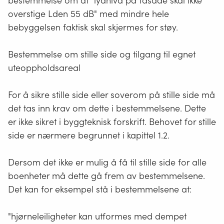
bestemmelse om at "lydnivå på fasade skal ikke
ved
oppnås,
overstige Lden 55 dB" med mindre hele
skjerming
herunder
bebyggelsen faktisk skal skjermes for støy.
nært
i
kilden.
forhold
Bestemmelse om stille side og tilgang til egnet
til
uteoppholdsareal
sol-
og
lysforhold,
For å sikre stille side eller soverom på stille side må
støy-
det tas inn krav om dette i bestemmelsene. Dette
og
er ikke sikret i byggteknisk forskrift. Behovet for stille
annen
side er nærmere begrunnet i kapittel 1.2.
miljøbelastning.
Et
stille
Dersom det ikke er mulig å få til stille side for alle
uteoppholdsareal
boenheter må dette gå frem av bestemmelsene.
har
Det kan for eksempel stå i bestemmelsene at:
støynivå
som
"hjørneleiligheter kan utformes med dempet
ikke