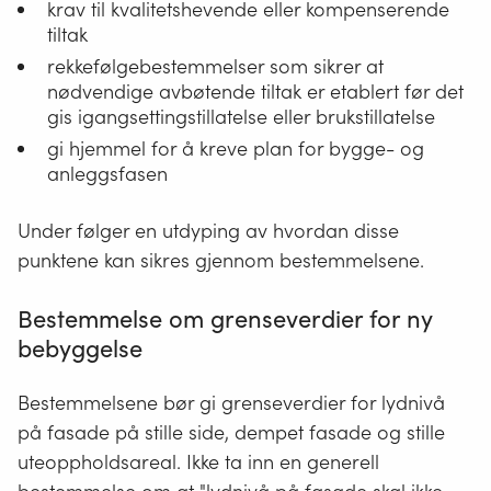
grenseverdier,
krav til kvalitetshevende eller kompenserende
rekreasjon,
uten
tiltak
lek
at
og
rekkefølgebestemmelser som sikrer at
det
aktiviteter
nødvendige avbøtende tiltak er etablert før det
er
for
gis igangsettingstillatelse eller brukstillatelse
nødvendig
ulike
gi hjemmel for å kreve plan for bygge- og
med
aldersgrupper
anleggsfasen
tiltak
og
på
ha
Under følger en utdyping av hvordan disse
eller
tilstrekkelig
ved
punktene kan sikres gjennom bestemmelsene.
størrelse.
fasade.
Uteoppholdsareal
Stille
skal
Bestemmelse om grenseverdier for ny
side
plasseres
bebyggelse
kan
og
oppnås
utformes
Bestemmelsene bør gi grenseverdier for lydnivå
ved
slik
på fasade på stille side, dempet fasade og stille
plangrep,
at
bygningsplasseri
uteoppholdsareal. Ikke ta inn en generell
god
eller
kvalitet