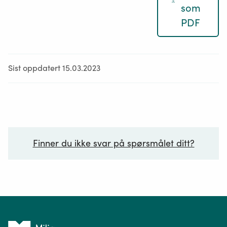
som
PDF
Sist oppdatert 15.03.2023
Finner du ikke svar på spørsmålet ditt?
Ditt spørsmål*
Tilbake