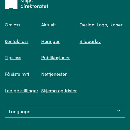
til
Om oss
Aktuelt
Design: Logo, ikoner
forsiden
Spør oss
Kontakt oss
Høringer
Bildearkiv
Når du skriver spørsmålet ditt, gjør vi et
Tips oss
Publikasjoner
søk og viser deg vår mest relevante
informasjon.
Få siste nytt
Nettjenester
Ledige stillinger
Skjema og frister
Fikk du ikke svar på spørsmålet ditt?
Language:
Trykk på knappen under og fyll inn
opplysningene som mangler. Våre