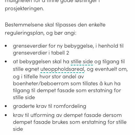
muligheten for å finne gode løsninger i
prosjekteringen.
Bestemmelsene skal tilpasses den enkelte
reguleringsplan, og bør angi:
grenseverdier for ny bebyggelse, i henhold til
grenseverdier i tabell 2
En
at bebyggelsen skal ha
stille side
og tilgang til
side
Et
stille egnet
uteoppholdsareal
, og eventuelt om,
av
areal
og i tilfelle hvor stor andel av
bebyggelsen
som
boenheter/beboerrom som tillates å kun ha
som
etter
tilgang til dempet fasade som erstatning for
har
sin
stille side
støynivå
funksjon
graderte krav til romfordeling
som
skal
krav til utforming av dempet fasade dersom
ikke
være
dempet fasade brukes som erstatning for stille
overskrider
egnet
side
satte
for