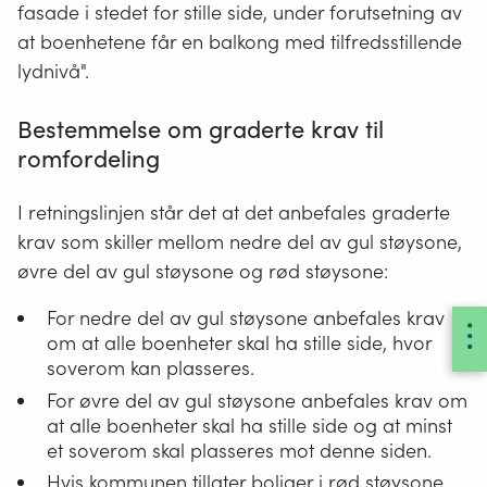
overskrider
fasade i stedet for stille side, under forutsetning av
fastsatte
at boenhetene får en balkong med tilfredsstillende
grenseverdier
lydnivå".
Bestemmelse om graderte krav til
romfordeling
I retningslinjen står det at det anbefales graderte
krav som skiller mellom nedre del av gul støysone,
øvre del av gul støysone og rød støysone:
For nedre del av gul støysone anbefales krav
om at alle boenheter skal ha stille side, hvor
soverom kan plasseres.
For øvre del av gul støysone anbefales krav om
at alle boenheter skal ha stille side og at minst
et soverom skal plasseres mot denne siden.
Hvis kommunen tillater boliger i rød støysone