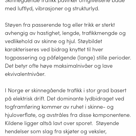
Skinnegående trafikk påvirker omgivelsene både
med luftlyd, vibrasjoner og strukturlyd.
Støyen fra passerende tog eller trikk er sterkt
avhengig av hastighet, lengde, trafikkmengde og
vedlikehold av skinne og hjul. Støybildet
karakteriseres ved bidrag knyttet til hver
togpassering og påfølgende (lange) stille perioder.
Det betyr ofte høye maksimalnivåer og lave
ekvivalentnivåer.
I Norge er skinnegående trafikk i stor grad basert
på elektrisk drift. Det dominante lydbidraget ved
togframføring kommer av ruhet i skinne- og
hjuloverflate, og avstråles fra disse komponentene.
Kildene ligger altså lavt over sporet. Støyende
hendelser som slag fra skjøter og veksler,