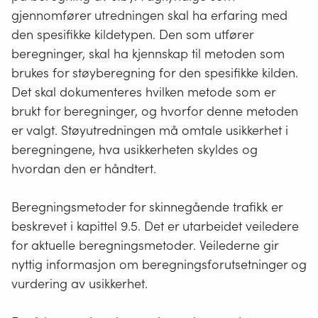
skinnegående trafikk vesentlig.
gjennomfører utredningen skal ha erfaring med
den spesifikke kildetypen. Den som utfører
Slike kilderettede tiltak kan imidlertid ikke pålegges
beregninger, skal ha kjennskap til metoden som
gjennom plan- og bygningsloven, eller
brukes for støyberegning for den spesifikke kilden.
gjennomføres som en del av arealplanleggingen.
Det skal dokumenteres hvilken metode som er
brukt for beregninger, og hvorfor denne metoden
er valgt. Støyutredningen må omtale usikkerhet i
beregningene, hva usikkerheten skyldes og
hvordan den er håndtert.
Beregningsmetoder for skinnegående trafikk er
beskrevet i kapittel 9.5. Det er utarbeidet veiledere
for aktuelle beregningsmetoder. Veilederne gir
nyttig informasjon om beregningsforutsetninger og
vurdering av usikkerhet.