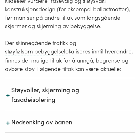
kildeeier vurdere trasevalg og støysvakt
konstruksjonsdesign (for eksempel ballastmatter),
før man ser på andre tiltak som langsgående
skjermer og skjerming av bebyggelse.
Der skinnegående trafikk og
Boliger,
støyfølsom bebyggelse
lokaliseres inntil hverandre,
fritidsboliger,
finnes det mulige tiltak for å unngå, begrense og
helsebygg,
avbøte støy. Følgende tiltak kan være aktuelle:
skoler
(barneskole,
Støyvoller, skjerming og
ungdomsskole,
+
fasadeisolering
videregående
skole)
og
+
I tilfeller der grenseverdiene overskrides, kan det
Nedsenking av banen
barnehager.
være nødvendig å bygge støyskjerm eller støyvoll.
Slike tiltak gir best virkning hvis de enten plasseres