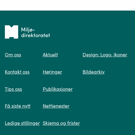
Ditt spørsmål*
Tilbake
til
Om oss
Aktuelt
Design: Logo, ikoner
forsiden
Spør oss
Kontakt oss
Høringer
Bildearkiv
Når du skriver spørsmålet ditt, gjør vi et
Tips oss
Publikasjoner
søk og viser deg vår mest relevante
informasjon.
Få siste nytt
Nettjenester
Ledige stillinger
Skjema og frister