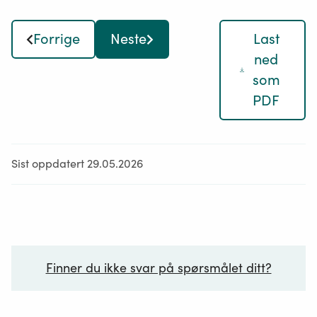
Forrige
Neste
Last
ned
som
PDF
Sist oppdatert 29.05.2026
Finner du ikke svar på spørsmålet ditt?