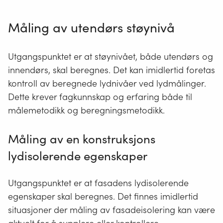
kan benyttes som supplement til beregninger i
tilfeller der det er tvil om hvorvidt beregningene
Måling av utendørs støynivå
klarer å beskrive den faktiske situasjonen, eller i
tilfeller der det er spesielle krav til kontroll av de
Utgangspunktet er at støynivået, både utendørs og
beregnede dataene.
innendørs, skal beregnes. Det kan imidlertid foretas
Målinger av utendørs støynivå og av
kontroll av beregnede lydnivåer ved lydmålinger.
lydgjennomgang i fasade skal skje iht. faglig
Dette krever fagkunnskap og erfaring både til
forsvarlige metoder. Avvik fra disse metodene skal
dokumenteres.
målemetodikk og beregningsmetodikk.
Hentet fra Lovdata -
Forurensningsforskriften
Måling av en konstruksjons
lydisolerende egenskaper
Utgangspunktet er at fasadens lydisolerende
egenskaper skal beregnes. Det finnes imidlertid
situasjoner der måling av fasadeisolering kan være