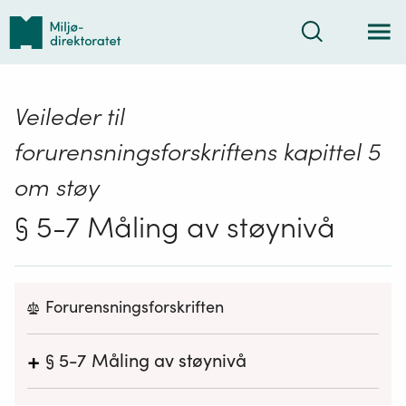
Tilbake
Søk
til
forsiden
Veileder til
forurensningsforskriftens kapittel 5
om støy
§ 5-7 Måling av støynivå
Forurensningsforskriften
+
§ 5-7
Måling av støynivå
Anleggseier kan bestemme at måling av støynivå