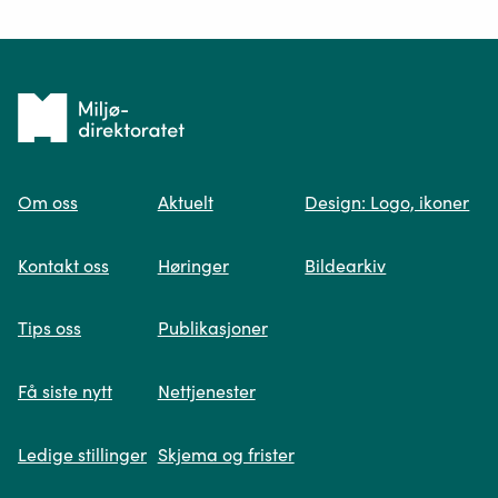
Ditt spørsmål*
Tilbake
til
Om oss
Aktuelt
Design: Logo, ikoner
forsiden
Spør oss
Kontakt oss
Høringer
Bildearkiv
Når du skriver spørsmålet ditt, gjør vi et
Tips oss
Publikasjoner
søk og viser deg vår mest relevante
informasjon.
Få siste nytt
Nettjenester
Ledige stillinger
Skjema og frister