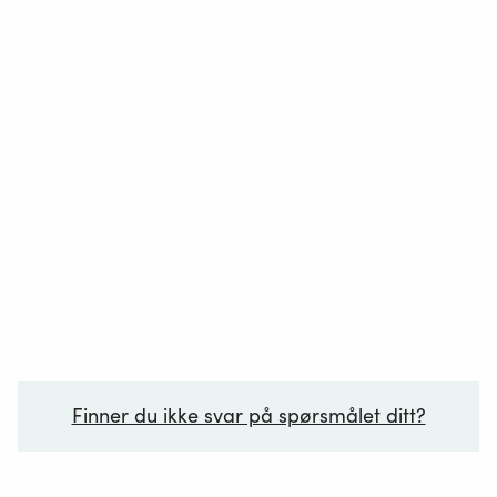
veg- og banestrekningene, og rundt de største
flyplassene.
Kartleggingen skal gjøres hvert femte år og
resultatene skal rapporteres til EU-kommisjonen.
Det har vært gjennomført kartlegging i 2007,
2012 og 2017. Neste kartlegging skal
gjennomføres i løpet av 2022 og resultatene skal
sendes til EU innen juni utgangen av 2022.
Lukk
Finner du ikke svar på spørsmålet ditt?