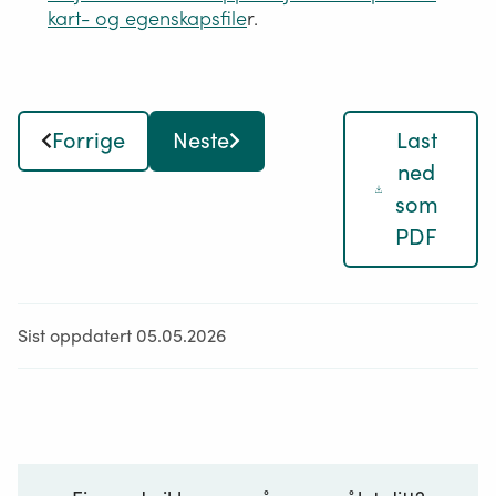
kart- og egenskapsfile
r.
Forrige
Neste
Last
ned
som
PDF
Sist oppdatert 05.05.2026