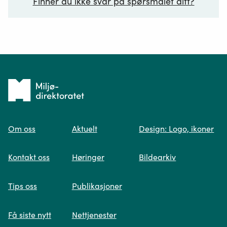
Finner du ikke svar på spørsmålet ditt?
Ditt spørsmål*
Tilbake
til
Om oss
Aktuelt
Design: Logo, ikoner
forsiden
Spør oss
Kontakt oss
Høringer
Bildearkiv
Når du skriver spørsmålet ditt, gjør vi et
Tips oss
Publikasjoner
søk og viser deg vår mest relevante
informasjon.
Få siste nytt
Nettjenester