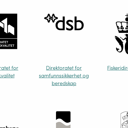
ratet for
Direktoratet for
Fiskeridi
valitet
samfunnssikkerhet og
beredskap