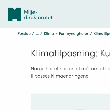
Tilbake
til
forsiden
Forside
/
...
/
Klima
/
For myndigheter
/
Klimatil
Klimatilpasning: K
Norge har et nasjonalt mål om at 
tilpasses klimaendringene.