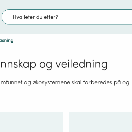
Søk
pasning
unnskap og veiledning
samfunnet og økosystemene skal forberedes på og