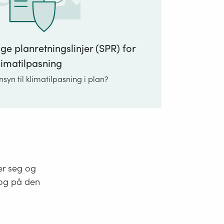
lige planretningslinjer (SPR) for
limatilpasning
syn til klimatilpasning i plan?
er seg og
, og på den