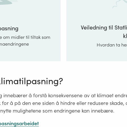
Veiledning til Stat
lpasning
k
m midler til tiltak som
limaendringene
Hvordan ta hen
klimatilpasning?
ng innebærer å forstå konsekvensene av at klimaet endr
tak for å på den ene siden å hindre eller redusere skade
tnytte mulighetene som endringene kan innebære.
pasningsarbeidet