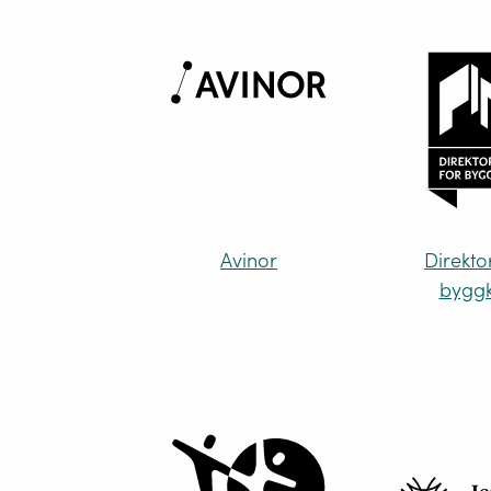
Avinor
Direkto
byggk