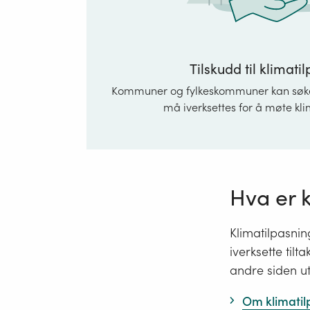
Tilskudd til klimati
Kommuner og fylkeskommuner kan søke o
må iverksettes for å møte k
Hva er 
Klimatilpasni
iverksette til
andre siden u
Om klimatil