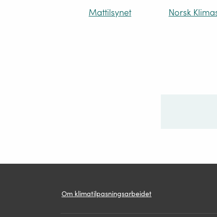
Mattilsynet
Norsk Klima
Ditt sp
Om
Lenker
Om klimatilpasningsarbeidet
klimatilpasningsarbeidet