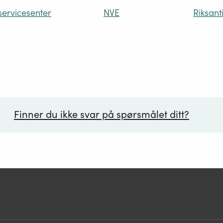
servicesenter
NVE
Riksant
Finner du ikke svar på spørsmålet ditt?
ørsmål*