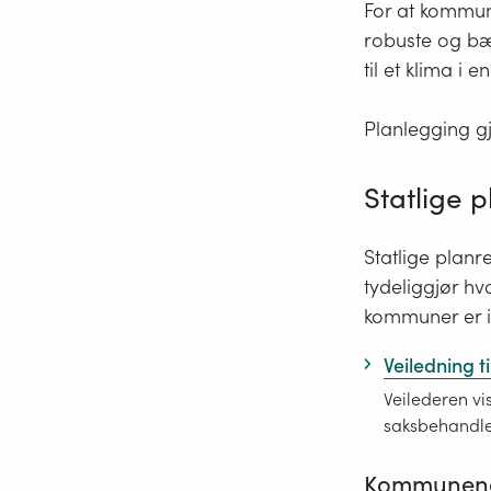
For at kommun
robuste og bæ
til et klima i
Planlegging g
Statlige p
Statlige planr
tydeliggjør hv
kommuner er i 
Veiledning ti
Veilederen vi
saksbehandler
Kommunenet