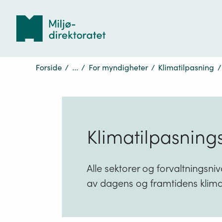
Tilbake
til
forsiden
Forside
/
...
/
For myndigheter
/
Klimatilpasning
/
Klimatilpasning
Alle sektorer og forvaltningsni
av dagens og framtidens klima