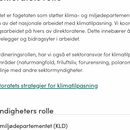
atet er fagetaten som støtter klima- og miljødepartement
av det nasjonale arbeidet med klimatilpasning. Vi koo
gsarbeidet på tvers av direktoratene. Dette innebærer 
ettelegger og bidragsyter i arbeidet.
oordineringsrollen, har vi også et sektoransvar for klimat
mråder (naturmangfold, friluftsliv, forurensning, pola
k linje med andre sektormyndigheter. ​
toratets strategier for klimatilpasning
digheters rolle
ektoratets strategier for klimatilpasni
 miljødepartementet (KLD)
for Miljødirektoratets koordinering av det nasjonale