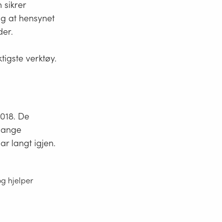
sikrer
ig at hensynet
der.
igste verktøy.
2018. De
 Mange
r langt igjen.
og hjelper