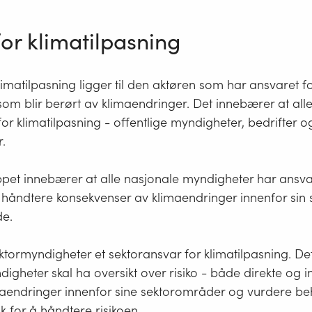
or klimatilpasning
limatilpasning ligger til den aktøren som har ansvaret 
 som blir berørt av klimaendringer. Det innebærer at all
for klimatilpasning - offentlige myndigheter, bedrifter o
r.
ppet innebærer at alle nasjonale myndigheter har ansva
åndtere konsekvenser av klimaendringer innenfor sin se
e.
sektormyndigheter et sektoransvar for klimatilpasning. D
digheter skal ha oversikt over risiko - både direkte og i
limaendringer innenfor sine sektorområder og vurdere be
ak for å håndtere risikoen.