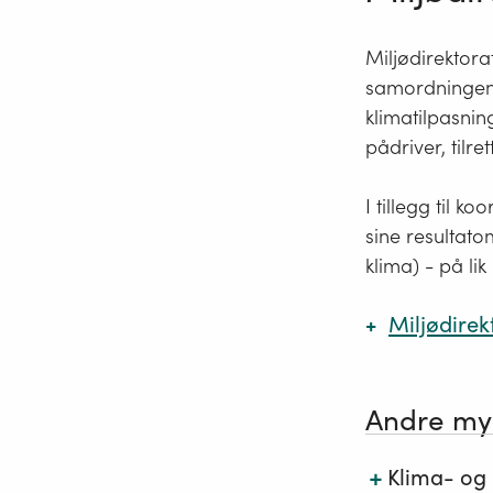
​Miljødirektor
samordningen 
klimatilpasnin
pådriver, tilr
I tillegg til k
sine resultato
klima) - på li
Miljødirek
Andre myn
Miljødir
+
Klima- og
Strategi 