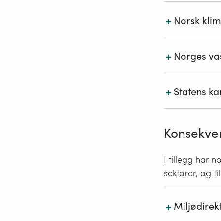
+
Norsk klim
+
Norges vas
Norsk klim
Norges va
(Norwegian
+
Statens ka
Norges vas
klima- og 
og tilrett
klimatilpa
kommunal p
Statens ka
Konsekvens
stormflo og
arbeidet 
I tillegg har 
klimaendri
sektorer, og t
sentral tj
+
Miljødirek