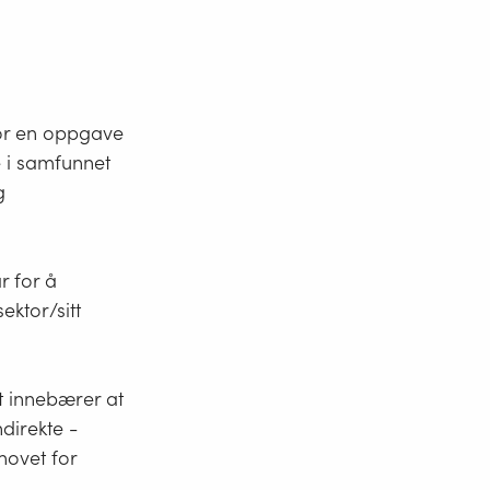
for en oppgave
e i samfunnet
g
r for å
ktor/sitt
et innebærer at
ndirekte -
hovet for