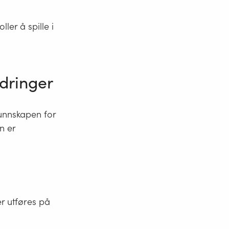
ler å spille i
dringer
kunnskapen for
n er
r utføres på