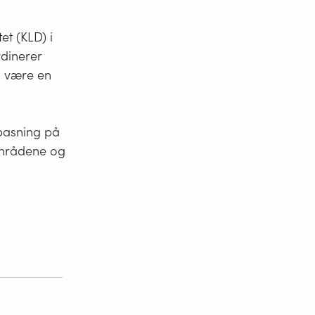
et (KLD) i
rdinerer
å være en
ilpasning på
rområdene og
ng