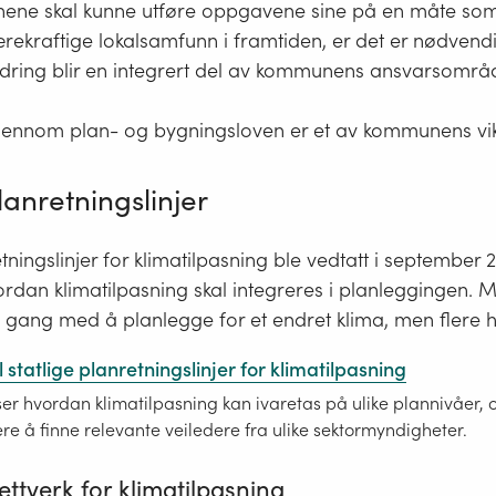
ene skal kunne utføre oppgavene sine på en måte som 
rekraftige lokalsamfunn i framtiden, er det er nødvend
 endring blir en integrert del av kommunens ansvarsområ
jennom plan- og bygningsloven er et av kommunens vikt
lanretningslinjer
etningslinjer for klimatilpasning ble vedtatt i september 
ordan klimatilpasning skal integreres i planleggingen.
gang med å planlegge for et endret klima, men flere ha
l statlige planretningslinjer for klimatilpasning
ser hvordan klimatilpasning kan ivaretas på ulike plannivåer, 
e å finne relevante veiledere fra ulike sektormyndigheter.
tverk for klimatilpasning