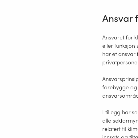
Ansvar f
Ansvaret for k
eller funksjon
har et ansvar 
privatpersone
Ansvarsprinsi
forebygge og h
ansvarsområd
I tillegg har 
alle sektormyn
relatert til k
innsats og tilt