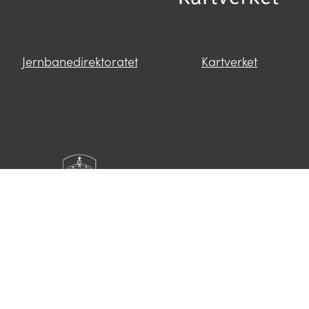
Jernbanedirektoratet
Kartverket
Kystverket
Landbruksdirektoratet