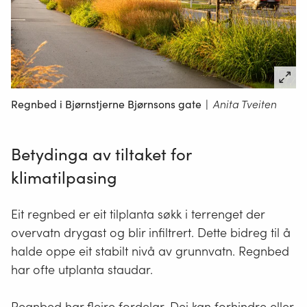
Regnbed i Bjørnstjerne Bjørnsons gate
|
Anita Tveiten
Betydinga av tiltaket for
klimatilpasing
Eit regnbed er eit tilplanta søkk i terrenget der
overvatn drygast og blir infiltrert. Dette bidreg til å
halde oppe eit stabilt nivå av grunnvatn. Regnbed
har ofte utplanta staudar.
Regnbed har fleire fordelar. Dei kan forhindre eller