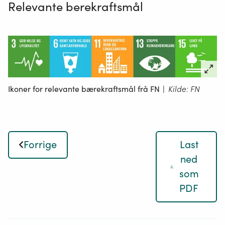
Lukk
Relevante berekraftsmål
Sogn Hagelab, Oslo
Lukk
Lukk
Ikoner for relevante bærekraftsmål frå FN
|
Kilde: FN
Forrige
Last
ned
som
PDF