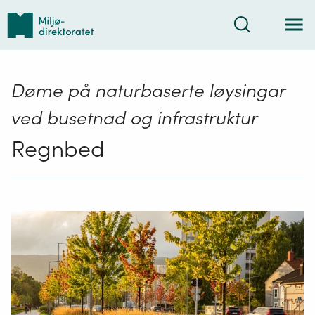
Tilbake
Søk
til
forsiden
Døme på naturbaserte løysingar
ved busetnad og infrastruktur
Regnbed