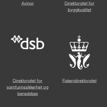
Avinor
Direktoratet for
Finner du ikke svar på spørsmålet
byggkvalitet
ditt?
Trykk på knappen under og fyll inn
opplysningene som mangler. Våre
saksbehandlere i Miljødirektoratet vil følge
deg opp videre.
Send oss en henvendelse
Direktoratet for
Fiskeridirektoratet
samfunnssikkerhet og
beredskap