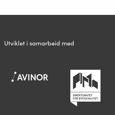
Ditt spørsmål*
Utviklet i samarbeid med
Spør oss
Når du skriver spørsmålet ditt, gjør vi et
søk og viser deg vår mest relevante
informasjon.