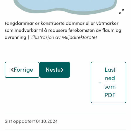
Fangdammar er konstruerte dammar eller våtmarker
som medverkar til å redusere førekomsten av flaum og
avrenning
|
Illustrasjon av Miljødirektoratet
Forrige
Neste
Last
ned
som
PDF
Sist oppdatert 01.10.2024