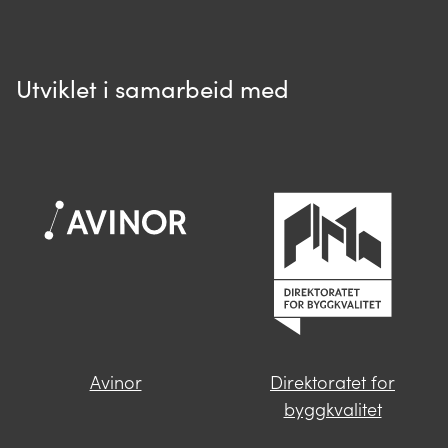
Utviklet i samarbeid med
Spør oss
Når du skriver spørsmålet ditt, gjør vi et
søk og viser deg vår mest relevante
informasjon.
Avinor
Direktoratet for
Finner du ikke svar på spørsmålet
byggkvalitet
ditt?