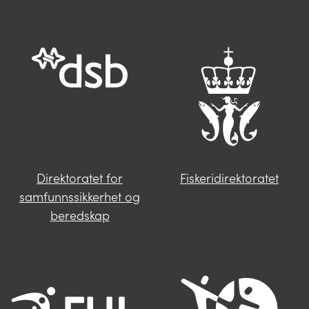
Trykk på knappen under og fyll inn
opplysningene som mangler. Våre
saksbehandlere i Miljødirektoratet vil følge
deg opp videre.
Send oss en henvendelse
Direktoratet for
Fiskeridirektoratet
samfunnssikkerhet og
beredskap