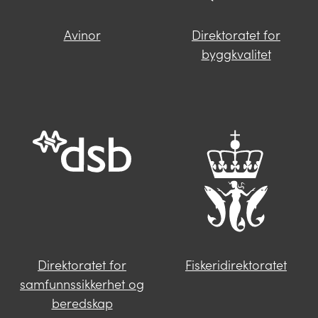
Avinor
Direktoratet for
Finner du ikke svar på spørsmålet
byggkvalitet
ditt?
Trykk på knappen under og fyll inn
opplysningene som mangler. Våre
saksbehandlere i Miljødirektoratet vil følge
deg opp videre.
Send oss en henvendelse
Direktoratet for
Fiskeridirektoratet
samfunnssikkerhet og
beredskap