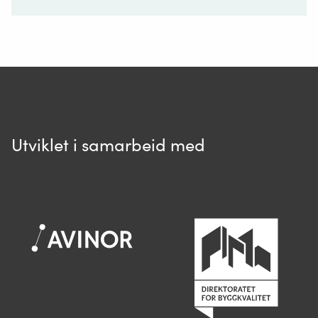
Ditt spørsmål*
Utviklet i samarbeid med
Spør oss
Når du skriver spørsmålet ditt, gjør vi et
søk og viser deg vår mest relevante
informasjon.