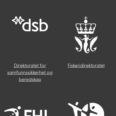
Trykk på knappen under og fyll inn
opplysningene som mangler. Våre
saksbehandlere i Miljødirektoratet vil følge
deg opp videre.
Send oss en henvendelse
Direktoratet for
Fiskeridirektoratet
samfunnssikkerhet og
beredskap