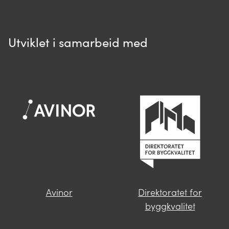
Utviklet i samarbeid med
Spør oss
Når du skriver spørsmålet ditt, gjør vi et
søk og viser deg vår mest relevante
informasjon.
Avinor
Direktoratet for
Finner du ikke svar på spørsmålet
byggkvalitet
ditt?