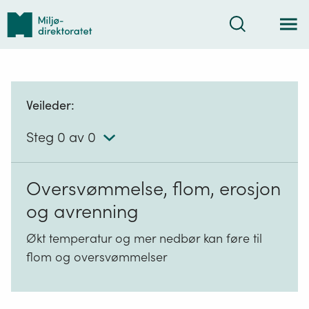
Tilbake
Søk
til
forsiden
Veileder:
Steg 0 av 0
Oversvømmelse, flom, erosjon
og avrenning
Økt temperatur og mer nedbør kan føre til
flom og oversvømmelser