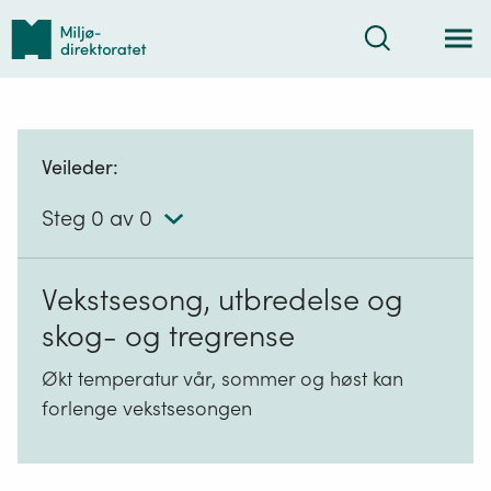
Tilbake
Søk
til
forsiden
Veileder:
Steg 0 av 0
Vekstsesong, utbredelse og
skog- og tregrense
Økt temperatur vår, sommer og høst kan
forlenge vekstsesongen