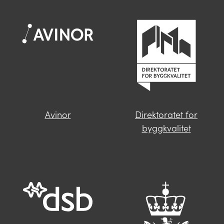
Når du skriver spørsmålet ditt, gjør vi et
søk og viser deg vår mest relevante
informasjon.
Avinor
Direktoratet for
Finner du ikke svar på spørsmålet
byggkvalitet
ditt?
Trykk på knappen under og fyll inn
opplysningene som mangler. Våre
saksbehandlere i Miljødirektoratet vil følge
deg opp videre.
Send oss en henvendelse