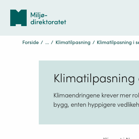
Tilbake
til
forsiden
Forside
/
...
/
Klimatilpasning
/
Klimatilpasning i s
Klimatilpasning
Klimaendringene krever mer ro
bygg, enten hyppigere vedlikeho