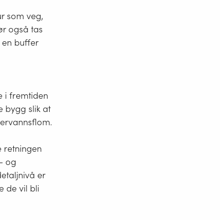
ur som veg,
ør også tas
 en buffer
e i fremtiden
 bygg slik at
vervannsflom.
e retningen
a- og
taljnivå er
de vil bli