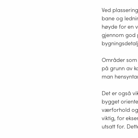
Ved plassering
bane og lednin
høyde for en v
gjennom god p
bygningsdetalj
Områder som hi
på grunn av ko
man hensyntar 
Det er også vi
bygget oriente
værforhold og 
viktig, for ek
utsatt for. Dett