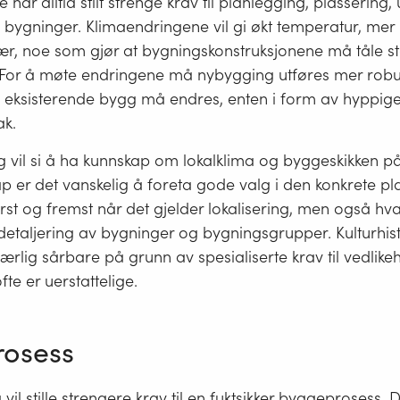
 har alltid stilt strenge krav til planlegging, plassering
v bygninger. Klimaendringene vil gi økt temperatur, me
r, noe som gjør at bygningskonstruksjonene må tåle st
 For å møte endringene må nybygging utføres mer robu
v eksisterende bygg må endres, enten i form av hyppige
tak.
g vil si å ha kunnskap om lokalklima og byggeskikken på
ap er det vanskelig å foreta gode valg i den konkrete p
st og fremst når det gjelder lokalisering, men også hv
etaljering av bygninger og bygningsgrupper. Kulturhist
ærlig sårbare på grunn av spesialiserte krav til vedlike
te er uerstattelige.
osess
 vil stille strengere krav til en fuktsikker byggeprosess. 