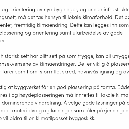
 og orientering av nye bygninger, og annen infrastrukt
gsnett, må det tas hensyn til lokale klimaforhold. Det b
entet, fremtidig klimaendring. Dette kan legges inn som
lassering og orientering samt utarbeidelse av gode
er.
storisk sett har blitt sett på som trygge, kan bli utrygg
nsekvensene av klimaendringer. Det er viktig å plassere
farer som flom, stormflo, skred, havnivåstigning og o
ktig at byggverket får en god plassering på tomta. Båd
res i og høydeplasseringen må innrettes til lokale klim
dominerende vindretning. Å velge gode løsninger på de
sempel materialvalg og løsninger som tåler påkjenningene 
e vil bidra til en klimatilpasset byggeskikk.