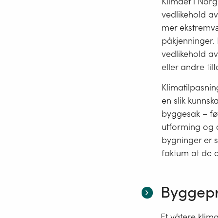
Klimaet i Norge
vedlikehold a
mer ekstremvæ
påkjenninger.
vedlikehold a
eller andre til
Klimatilpasnin
en slik kunnsk
byggesak – før
utforming og d
bygninger er s
faktum at de of
Byggepr
Et våtere klima