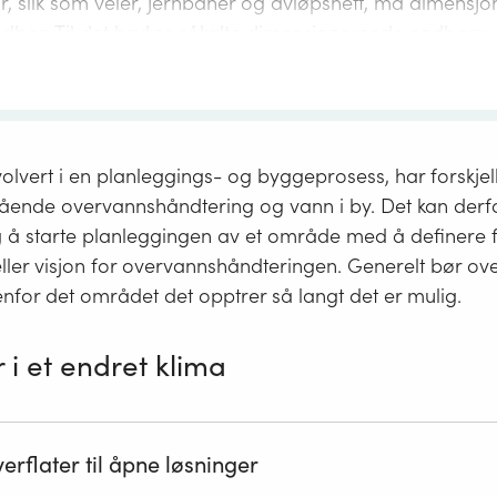
ur, slik som veier, jernbaner og avløpsnett, må dimensjon
bør. Til det brukes såkalte dimensjonerende nedbørsv
om IVF-verdier:
tensitet (I)
ulike varigheter (V)
ventes å forekomme med en viss hyppighet/frekvens (F
nvolvert i en planleggings- og byggeprosess, har forskjel
ående overvannshåndtering og vann i by. Det kan derf
imensjonerende nedbør?
 å starte planleggingen av et område med å definere f
erende nedbør (IVF-verdier) er nedbørverdier som benyttes i
ller visjon for overvannshåndteringen. Generelt bør ov
ring av ulik type infrastruktur.
nfor det området det opptrer så langt det er mulig.
nerende nedbør (IVF-verdier fra målestasjoner)
i et endret klima
maservicesenter
 for handtering av overvatn i arealplanar (.pdf)
er nr. 4/2022
verflater til åpne løsninger