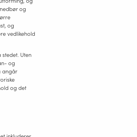
, utforming, og
r nedbør og
ørre
st, og
re vedlikehold
 stedet. Uten
lan- og
a angår
oriske
hold og det
Det inkluderer