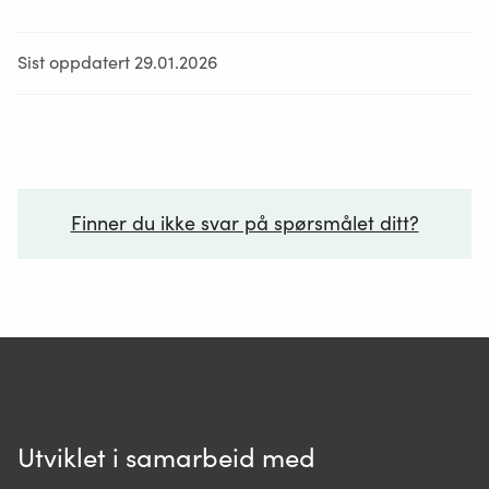
Bane Nor
Sist oppdatert 29.01.2026
Barne-, ungdoms-, og familiedirektoratet
CICERO
Direktoratet for byggkvalitet
Finner du ikke svar på spørsmålet ditt?
Direktoratet for medisinske produkter
Ditt spørsmål*
Direktoratet for samfunnssikkerhet og
beredskap
Fiskeridirektoratet
Utviklet i samarbeid med
Folkehelseinstituttet