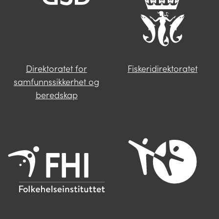
Nasjonal kommunikasjonsmyndighet
Send oss en henvendelse
Norges vassdrags- og energidirektorat
Riksantikvaren
Direktoratet for
Fiskeridirektoratet
samfunnssikkerhet og
Statens Vegvesen
beredskap