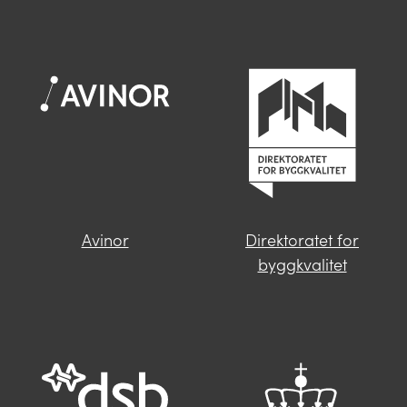
Spør oss
Helsedirektoratet
Jernbanedirektoratet
Når du skriver spørsmålet ditt, gjør vi et
søk og viser deg vår mest relevante
Kartverket
informasjon.
Kystverket
Landbruksdirektoratet
Avinor
Direktoratet for
Finner du ikke svar på spørsmålet
byggkvalitet
Luftfartstilsynet
ditt?
Trykk på knappen under og fyll inn
Mattilsynet
opplysningene som mangler. Våre
saksbehandlere i Miljødirektoratet vil følge
Miljødirektoratet
deg opp videre.