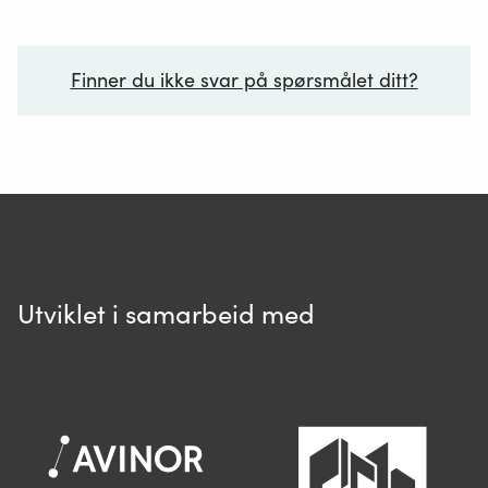
Finner du ikke svar på spørsmålet ditt?
Ditt spørsmål*
Utviklet i samarbeid med
Spør oss
Når du skriver spørsmålet ditt, gjør vi et
søk og viser deg vår mest relevante