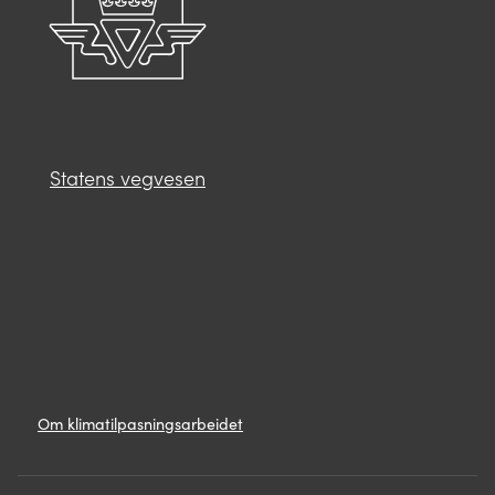
Statens vegvesen
Lenker
Om
Om klimatilpasningsarbeidet
klimatilpasningsarbeidet