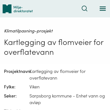
Tilbake
Søk
til
forsiden
Klimatilpasning-prosjekt
Kartlegging av flomveier for
overflatevann
Prosjektnavn:
Kartlegging av flomveier for
overflatevann
Fylke:
Viken
Søker:
Sarpsborg kommune - Enhet vann og
avløp