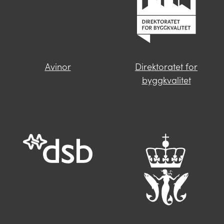
informasjon.
Avinor
Direktoratet for
Finner du ikke svar på spørsmålet
byggkvalitet
ditt?
Trykk på knappen under og fyll inn
opplysningene som mangler. Våre
saksbehandlere i Miljødirektoratet vil følge
deg opp videre.
Send oss en henvendelse