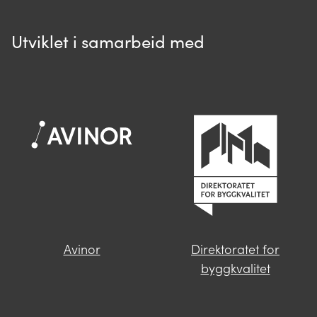
Utviklet i samarbeid med
Spør oss
Når du skriver spørsmålet ditt, gjør vi et
søk og viser deg vår mest relevante
informasjon.
Avinor
Direktoratet for
Finner du ikke svar på spørsmålet
byggkvalitet
ditt?
Trykk på knappen under og fyll inn