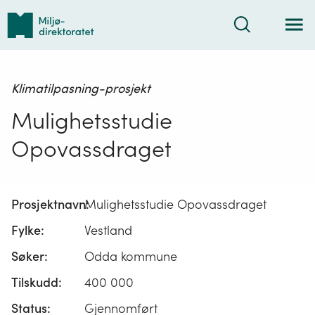
Tilbake
Søk
til
forsiden
Klimatilpasning-prosjekt
Mulighetsstudie
Opovassdraget
Prosjektnavn:
Mulighetsstudie Opovassdraget
Fylke:
Vestland
Søker:
Odda kommune
Tilskudd:
400 000
Status:
Gjennomført