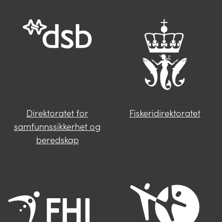
opplysningene som mangler. Våre
saksbehandlere i Miljødirektoratet vil følge
deg opp videre.
Send oss en henvendelse
Direktoratet for
Fiskeridirektoratet
samfunnssikkerhet og
beredskap