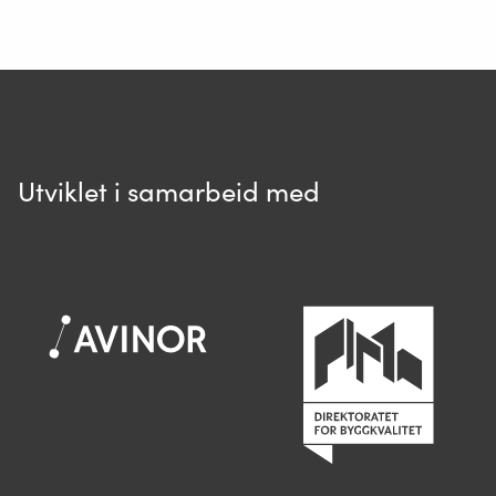
Ditt spørsmål*
Utviklet i samarbeid med
Spør oss
Når du skriver spørsmålet ditt, gjør vi et
søk og viser deg vår mest relevante
informasjon.