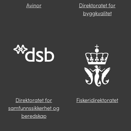
Avinor
Direktoratet for
Finner du ikke svar på spørsmålet
byggkvalitet
ditt?
Trykk på knappen under og fyll inn
opplysningene som mangler. Våre
saksbehandlere i Miljødirektoratet vil følge
deg opp videre.
Send oss en henvendelse
Direktoratet for
Fiskeridirektoratet
samfunnssikkerhet og
beredskap