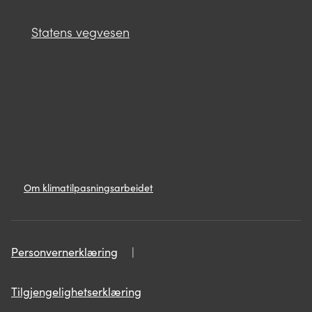
Statens vegvesen
Lenker
Om
Om klimatilpasningsarbeidet
klimatilpasningsarbeidet
Personvern
Personvernerklæring
Personvernerklæring
Tilgjengelighetserklæring
Tilgjengelighetserklæring