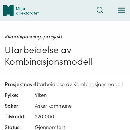
Tilbake
Søk
til
forsiden
Klimatilpasning-prosjekt
Utarbeidelse av
Kombinasjonsmodell
Prosjektnavn:
Utarbeidelse av Kombinasjonsmodell
Fylke:
Viken
Søker:
Asker kommune
Tilskudd:
220 000
Status:
Gjennomført