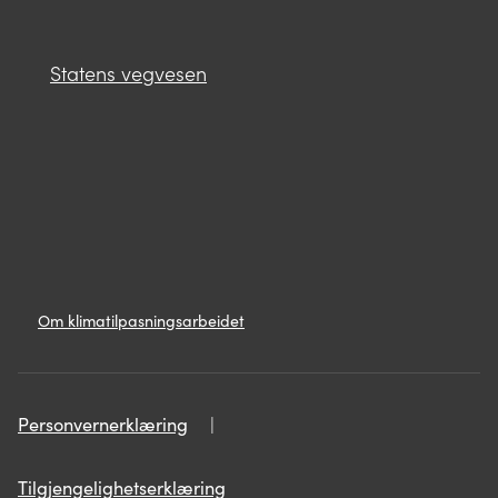
Statens vegvesen
Lenker
Om
Om klimatilpasningsarbeidet
klimatilpasningsarbeidet
Personvern
Personvernerklæring
Personvernerklæring
Tilgjengelighetserklæring
Tilgjengelighetserklæring