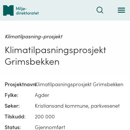
Tilbake
Søk
til
forsiden
Klimatilpasning-prosjekt
Klimatilpasningsprosjekt
Grimsbekken
Prosjektnavn:
Klimatilpasningsprosjekt Grimsbekken
Fylke:
Agder
Søker:
Kristiansand kommune, parkvesenet
Tilskudd:
200 000
Status:
Gjennomført