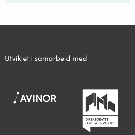
Ditt spørsmål*
Utviklet i samarbeid med
Spør oss
Når du skriver spørsmålet ditt, gjør vi et
søk og viser deg vår mest relevante
informasjon.