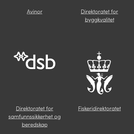
Avinor
Direktoratet for
Finner du ikke svar på spørsmålet
byggkvalitet
ditt?
Trykk på knappen under og fyll inn
opplysningene som mangler. Våre
saksbehandlere i Miljødirektoratet vil følge
deg opp videre.
Send oss en henvendelse
Direktoratet for
Fiskeridirektoratet
samfunnssikkerhet og
beredskap