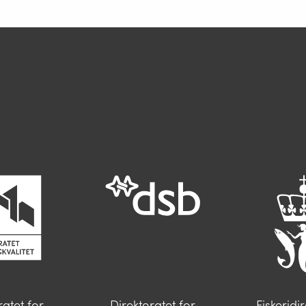
ørsmål*
 oss
Når du skriver spørsmålet ditt, gjør vi et søk og viser
deg vår mest relevante informasjon.
ratet for
Direktoratet for
Fiskeridi