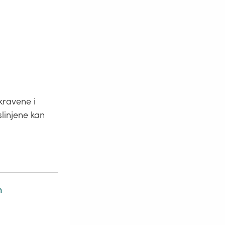
kravene i
injene kan
n