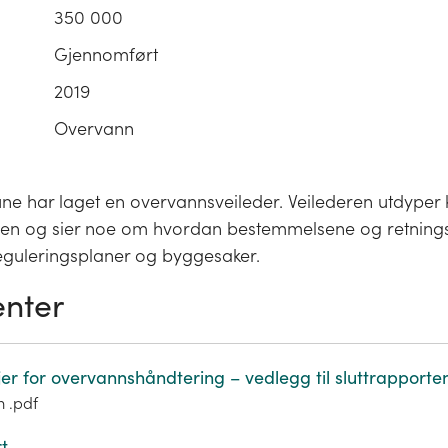
350 000
Gjennomført
2019
Overvann
e har laget en overvannsveileder. Veilederen utdyper 
n og sier noe om hvordan bestemmelsene og retningsl
reguleringsplaner og byggesaker.
nter
jer for overvannshåndtering – vedlegg til sluttrapporte
m .pdf
t