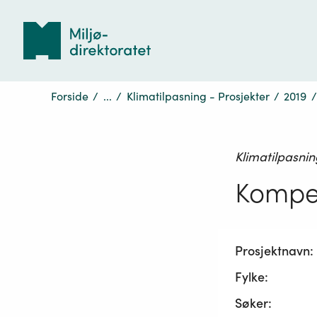
Tilbake
til
forsiden
Forside
/
...
/
Klimatilpasning - Prosjekter
/
2019
/
Klimatilpasnin
Kompe
Prosjektnavn:
Fylke:
Søker: