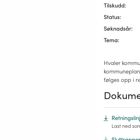
Tilskudd:
Status:
Søknadsår:
Tema:
Hvaler kommun
kommuneplane
følges opp i 
Dokume
Retningslin
Last ned so
Sluttrappor