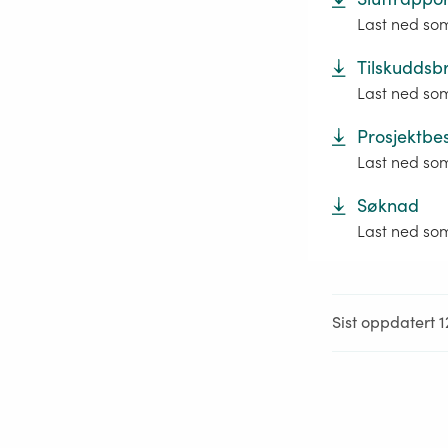
Last ned so
Tilskuddsb
Last ned so
Prosjektbes
Last ned so
Søknad
Last ned so
Sist oppdatert 1