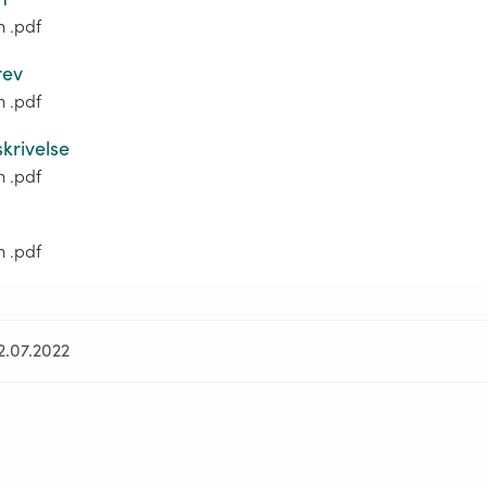
m .pdf
rev
m .pdf
krivelse
m .pdf
m .pdf
2.07.2022