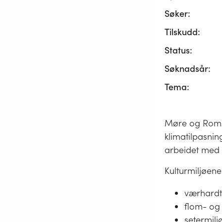
Søker:
Tilskudd:
Status:
Søknadsår:
Tema:
Møre og Roms
klimatilpasnin
arbeidet med 
Kulturmiljøene
værhardt 
flom- og 
setermilj