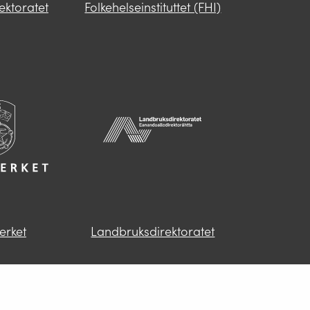
rektoratet
Folkehelseinstituttet (FHI)
r.
e.
erket
Landbruksdirektoratet