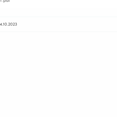
m .pdf
4.10.2023