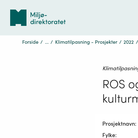
Tilbake
til
forsiden
Forside
/
...
/
Klimatilpasning - Prosjekter
/
2022
Klimatilpasnin
ROS og
kulturm
Prosjektnavn:
Fylke: