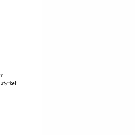
om
styrket