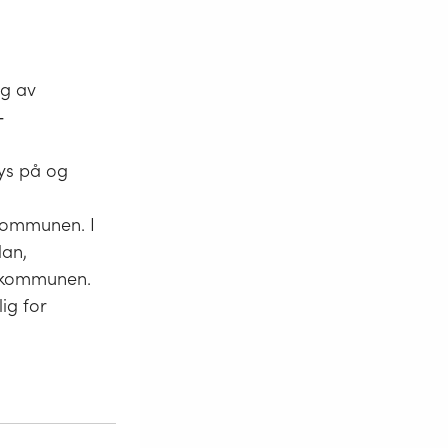
ig av
‐
lys på og
i kommunen. I
lan,
i kommunen.
ig for