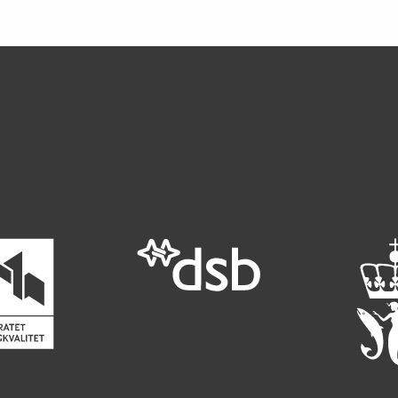
ørsmål*
 oss
Når du skriver spørsmålet ditt, gjør vi et søk og viser
deg vår mest relevante informasjon.