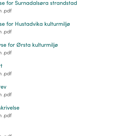
e for Surnadalsøra strandstad
m .pdf
e for Hustadvika kulturmiljø
m .pdf
e for Ørsta kulturmiljø
m .pdf
t
m .pdf
rev
m .pdf
krivelse
m .pdf