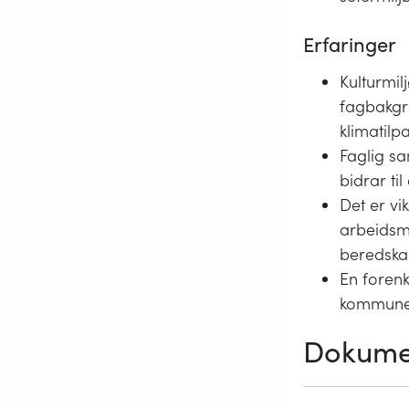
Erfaringer
Kulturmil
fagbakgr
klimatilp
Faglig s
bidrar ti
Det er vi
arbeidsmø
beredskap
En foren
kommunen
Dokume